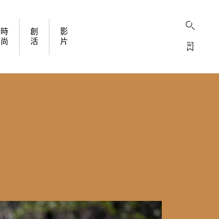
時
創
影
尚
活
片