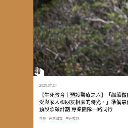
2025.07.24
【生死教育｜預設醫療之六】「繼續做
受與家人和朋友相處的時光。」準備最
預設照顧計劃 專業團隊一路同行
善終
在家離世
生死教育