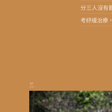
分三人沒有
考紓緩治療
01