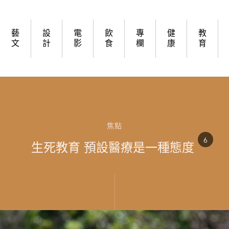
藝
設
電
飲
專
健
教
文
計
影
食
欄
康
育
焦點
6
生死教育 預設醫療是一種態度