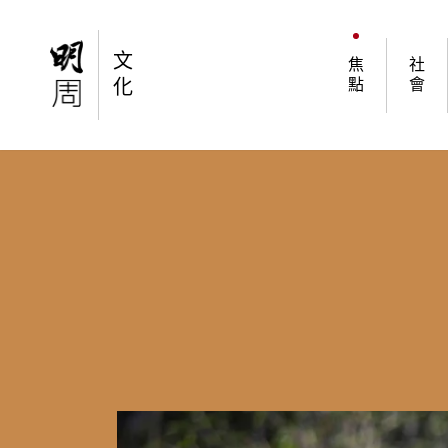
焦點
生死教育 預設醫療是一種態度
文
焦
社
化
點
會