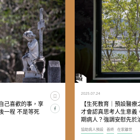
2025.07.24
自己喜歡的事，享
【生死教育｜預設醫療
後一程 不是等死
才會認真思考人生意義
期病人？強調安慰先於
協助病人預設
善終
在家離世