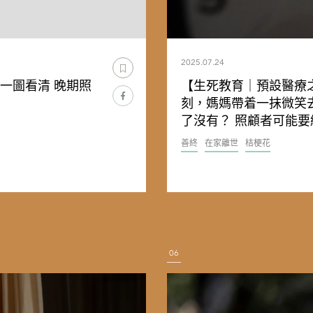
2025.07.24
一圖看清 晚期照
【生死教育｜預設醫療
刻，媽媽帶着一抹微笑
了沒有？ 照顧者可能
善終
在家離世
桔梗花
06