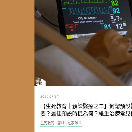
2025.07.24
【生死教育｜預設醫療之二】何謂預設
要？最佳預設時機為何？維生治療常見
生死教育
善終
在家離世