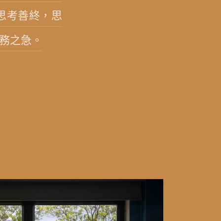
思考善終，思
務之急。