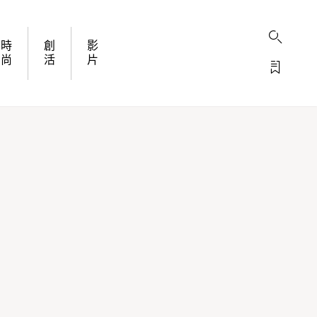
時
創
影
尚
活
片