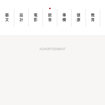
藝
設
電
飲
專
健
教
文
計
影
食
欄
康
育
ADVERTISEMENT