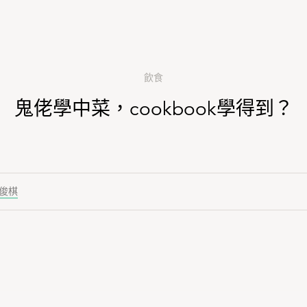
飲食
鬼佬學中菜，cookbook學得到？
俊棋