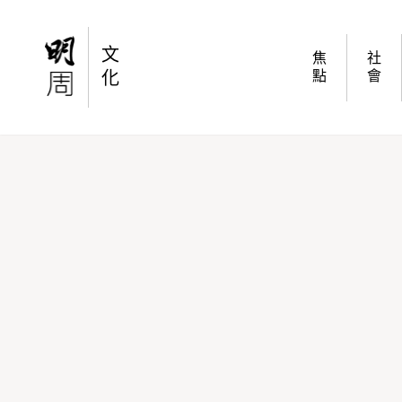
鬼佬學中菜，cookbook學得到？
文
焦
社
化
點
會