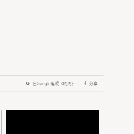
在Google
追蹤《明周》
分享