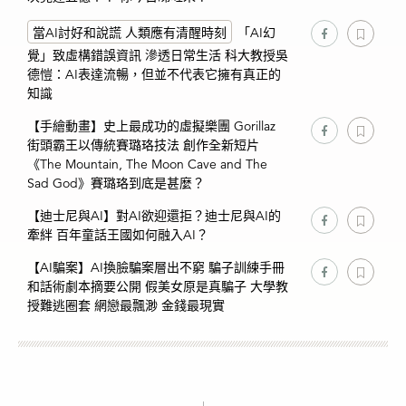
當AI討好和說謊 人類應有清醒時刻
「AI幻
覺」致虛構錯誤資訊 滲透日常生活 科大教授吳
德愷：AI表達流暢，但並不代表它擁有真正的
知識
【手繪動畫】史上最成功的虛擬樂團 Gorillaz
街頭霸王以傳統賽璐珞技法 創作全新短片
《The Mountain, The Moon Cave and The
Sad God》賽璐珞到底是甚麼？
【迪士尼與AI】對AI欲迎還拒？迪士尼與AI的
牽絆 百年童話王國如何融入AI？
【AI騙案】AI換臉騙案層出不窮 騙子訓練手冊
和話術劇本摘要公開 假美女原是真騙子 大學教
授難逃圈套 網戀最飄渺 金錢最現實