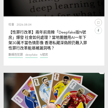
社會
2026.08.04
【性罪行改革】兩年前南韓「Deepfake版N號
房」爆發 社會如何處理？當地團體用AI一年下
架30萬不當色情影像 香港私藏深偽照仍難入罪
性罪行改革能填補漏洞嗎？
數碼性犯罪
deepfake
N號房