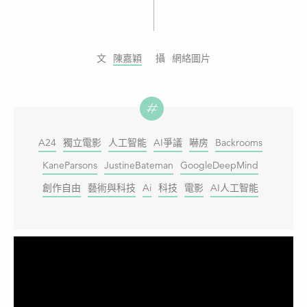
陳嘉穎
網絡圖片
A24
獨立電影
人工智能
AI爭議
嚇房
Backrooms
KaneParsons
JustineBateman
GoogleDeepMind
創作自由
藝術與科技
Ai
科技
電影
AI人工智能