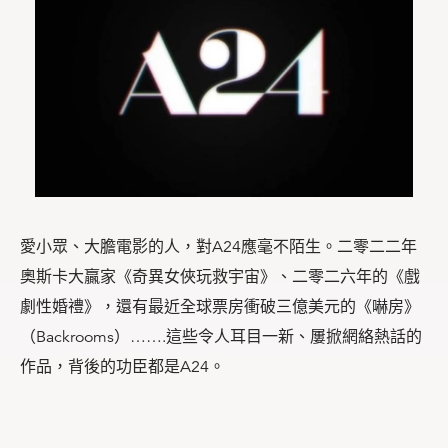
愛小眾、大膽電影的人，對A24應毫不陌生。二零二二年
奧斯卡大贏家《奇異女俠玩救宇宙》、二零二六年的《戲
劇性婚禮》，還有最近全球票房衝破三億美元的《嚇房》
（Backrooms）…….這些令人耳目一新、屢掀網絡熱話的
作品，背後的功臣都是A24。