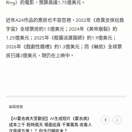
Ring）的電影，預算高達1.75億美元。
近年A24作品的票房也不容忽視，2022年《奇異女俠玩救
宇宙》全球票房約1.5億美元；2024年《美帝崩裂》約
1.25億美元；2025年《粗獷派建築師》約1.9億美元；
2026年《戲劇性婚禮》約1.3億美元；而《嚇房》全球票
房已達3億美元，現仍在上映中。
編輯推薦
【AI霍去病大受歡迎】AI生成短片《霍去病》
成本三千 耗時兩天 場面迫真 千軍萬馬 收看人
次竟達五億！？ 你今日睇咗未？