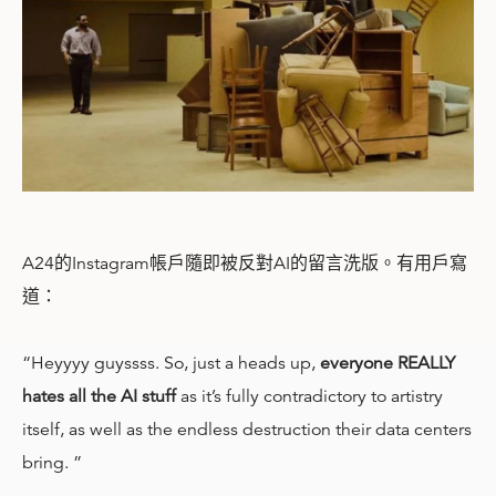
A24的Instagram帳戶隨即被反對AI的留言洗版。有用戶寫
道：
“Heyyyy guyssss. So, just a heads up,
everyone REALLY
hates all the AI stuff
as it’s fully contradictory to artistry
itself, as well as the endless destruction their data centers
bring. ”