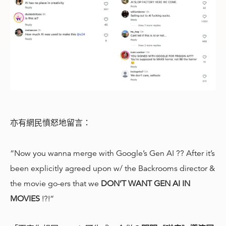
亦有網民憤怒地留言：
“Now you wanna merge with Google’s Gen AI ?? After it’s
been explicitly agreed upon w/ the Backrooms director &
the movie go-ers that we
DON’T WANT GEN AI IN
MOVIES
!?!”