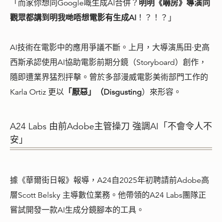
「而家你想同Google嘅生成AI合併？
明明《嚇房》導演同
觀眾都講到明我哋唔想電影有生成AI
！？！？」
AI技術在電影中的應用爭議不斷。上月，大導演馬田·史高
西斯承認使用AI協助電影前期分鏡（Storyboard）創作，
隨即遭業界猛烈抨擊。曾於多部漫威電影美術部門工作的
Karla Ortiz 更以
「厭惡」（Disgusting
）來形容。
A24 Labs 由前Adobe主管操刀 強調AI「不會令人不
安」
據《華爾街日報》報導，A24自2025年初聘請前Adobe高
層Scott Belsky 主導數位業務。他帶領的A24 Labs團隊正
嘗試開發一款AI生成分鏡腳本的工具。