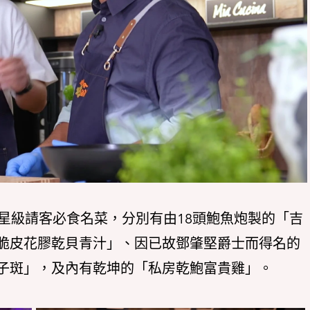
星級請客必食名菜，分別有由18頭鮑魚炮製的「吉
脆皮花膠乾貝青汁」、因已故鄧肇堅爵士而得名的
子斑」，及內有乾坤的「私房乾鮑富貴雞」。