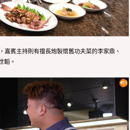
持，嘉賓主持則有擅長炮製懷舊功夫菜的李家鼎、
世韜。