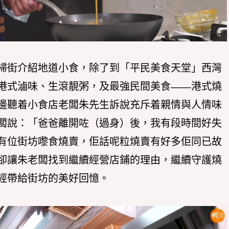
掃街介紹地道小食，除了到「平民美食天堂」西灣
港式滷味、生滾靚粥，及最強民間美食——港式燒
邊聽着小食店老闆朱先生訴說充斥着親情與人情味
闆說：「爸爸離開咗（過身）後，我有段時間好失
有位街坊嚟食燒賣，佢話呢粒燒賣有好多佢同已故
卻讓朱老闆找到繼續經營店鋪的理由，繼續守護燒
經帶給街坊的美好回憶。