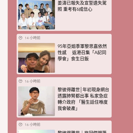
姜濤已報失及宣誓遺失駕
照 重考有6成信心
14 小時前
95年亞姐季軍黎思嘉依然
性感 返港召集「A記同
學會」食生日飯
16 小時前
黎彼得離世│年初現身網台
透露肺腎都出事 私家急症
轉介政府 「醫生話住喺度
我會破產」
16 小時前
黎彼得離世｜許冠傑親筆