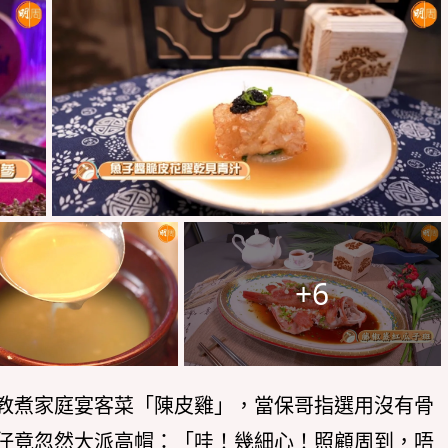
+6
教煮家庭宴客菜「陳皮雞」，當保哥指選用沒有骨
仔竟忽然大派高帽：「哇！幾細心！照顧周到，唔