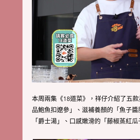
本周兩集《18道菜》，祥仔介紹了五款
品鮑魚扣遼參」、滋補養顏的「魚子醬
「爵士湯」、口感嫩滑的「藤椒蒸紅瓜