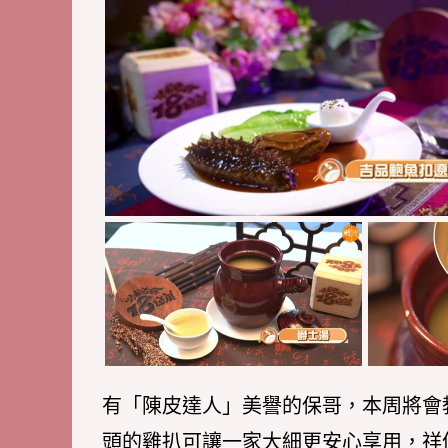
有「陳皮達人」美譽的保哥，本周將會
頭的雞扒可讓一家大細更安心享用，祥