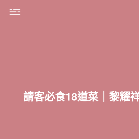
請客必食18道菜｜黎耀