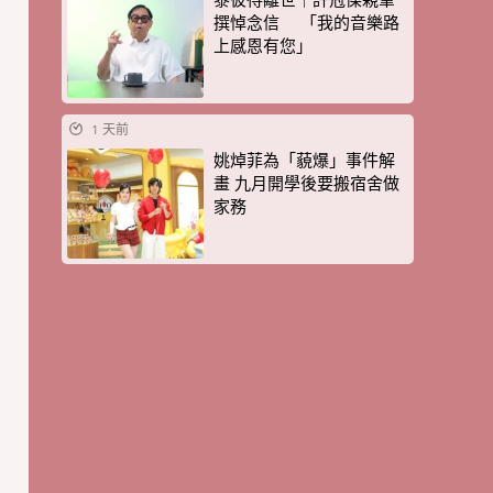
撰悼念信 「我的音樂路
上感恩有您」
1 天前
姚焯菲為「藐爆」事件解
畫 九月開學後要搬宿舍做
家務