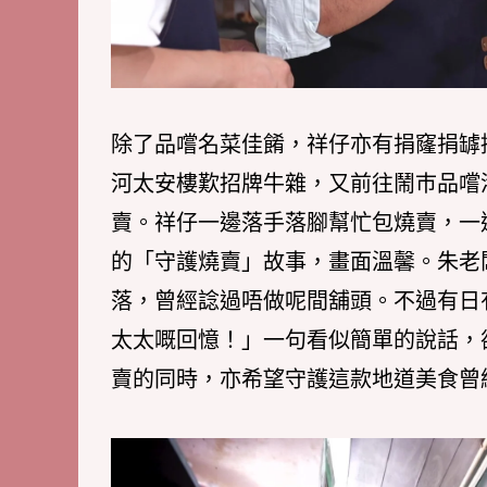
除了品嚐名菜佳餚，祥仔亦有捐窿捐罅
河太安樓歎招牌牛雜，又前往鬧巿品嚐
賣。祥仔一邊落手落腳幫忙包燒賣，一
的「守護燒賣」故事，畫面溫馨。朱老
落，曾經諗過唔做呢間舖頭。不過有日
太太嘅回憶！」一句看似簡單的說話，
賣的同時，亦希望守護這款地道美食曾