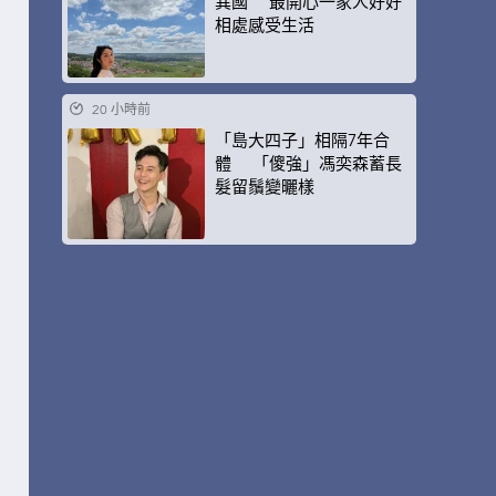
異國 最開心一家人好好
相處感受生活
20 小時前
「島大四子」相隔7年合
體 「傻強」馮奕森蓄長
髮留鬚變曬樣