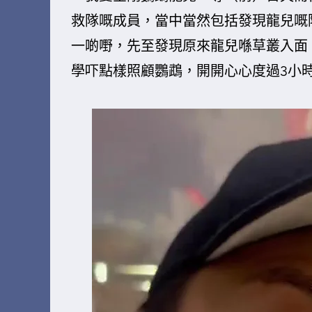
救隊嘅成員，當中當然包括發現龍兒嘅
一啲嘢，先至發現原來龍兒喺草叢入面
學吓點樣照顧鸚鵡，開開心心度過3小