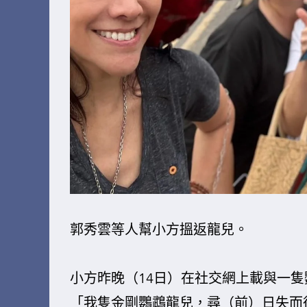
郭秀雲等人幫小方搵返龍兒。
小方昨晚（14日）在社交網上載與一
「我隻金剛鸚鵡龍兒，尋（前）日失而