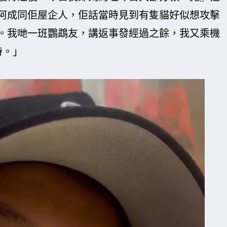
阿成同佢屋企人，佢話當時見到有隻貓好似想攻擊
。我哋一班鸚鵡友，講返事發經過之餘，我又乘機
時。」