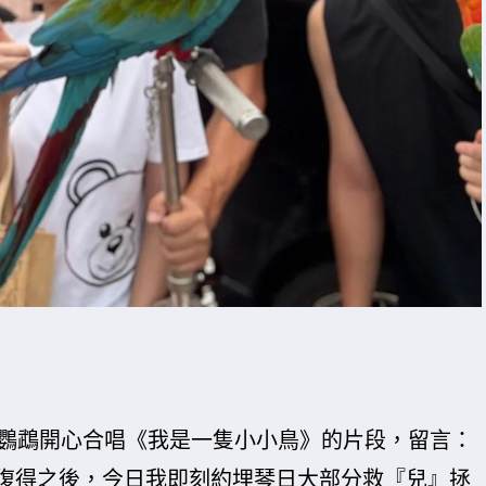
隻鸚鵡開心合唱《我是一隻小小鳥》的片段，留言：
復得之後，今日我即刻約埋琴日大部分救『兒』拯