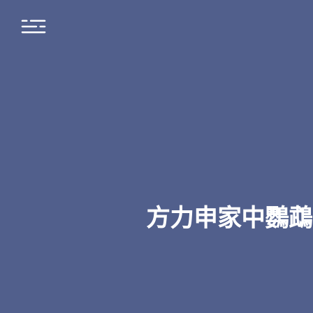
方力申家中鸚