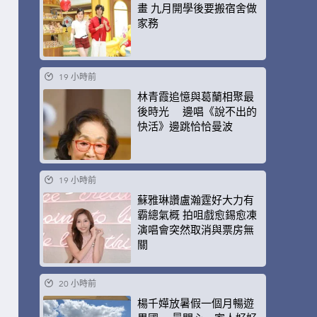
畫 九月開學後要搬宿舍做
家務
19 小時前
林青霞追憶與葛蘭相聚最
後時光 邊唱《說不出的
快活》邊跳恰恰曼波
19 小時前
蘇雅琳讚盧瀚霆好大力有
霸總氣概 拍咀戲愈錫愈凍
演唱會突然取消與票房無
關
20 小時前
楊千嬅放暑假一個月暢遊