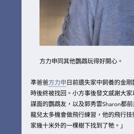
方力申同其他鸚鵡玩得好開心。
準爸爸
方力申
日前遺失家中飼養的金剛
時後終被找回。小方事後發文感謝大家
謀面的鸚鵡友，以及郭秀雲Sharon
龍兒太多機會做飛行練習，他的飛行技
家幾十米外的一棵樹下找到了牠。」