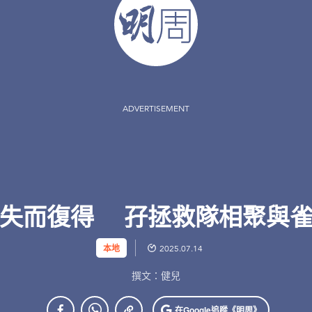
ADVERTISEMENT
鵡失而復得 孖拯救隊相聚與雀
本地
2025.07.14
撰文：健兒
在Google
追蹤《明周》