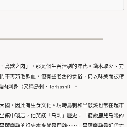
，鳥獸之肉」，那是個生呑活剝的年代。鑽木取火、刀
們不再茹毛飲血，但有些老舊的食俗，仍以味美而被精
身（又稱鳥刺、Torisashi）。
大國，因此有生食文化。現時鳥刺和半敲燒也常在超市
坐鎮中環店，他笑談「鳥刺」歷史：「聽說鹿兒島縣的
黑薩摩雞的祖先本來就是鬥雞⋯⋯」黑薩摩雞是近代才