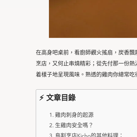
在高身吧桌前，看廚師觀火搖扇，炭香飄
烹店，又何止串燒精彩；從先付那一份熱
着樣子地呈現風味。熟透的雞肉你總常吃
⚡ 文章目錄
雞肉刺身的起源
生雞肉安全嗎？
鳥割烹店Kicho的其他料理：