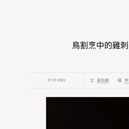
鳥割烹中的雞刺身
07.07.2022
黃怡穎
李