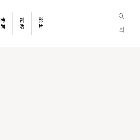
時
創
影
尚
活
片