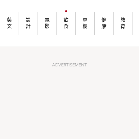
件回塑薩摩雞的原風味？
藝
設
電
飲
專
健
教
文
計
影
食
欄
康
育
ADVERTISEMENT