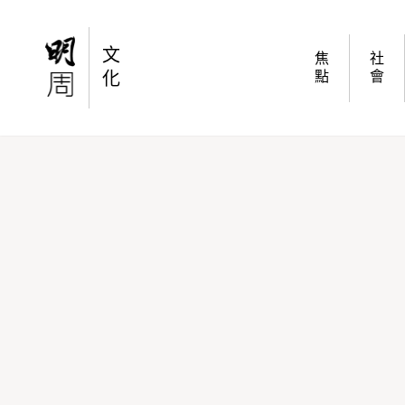
鳥割烹中的雞刺身（Torisashi） 從那粉嫩肉
文
焦
社
化
點
會