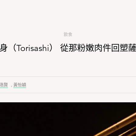
飲食
（Torisashi） 從那粉嫩肉件回
浩賢
,
黃怡穎