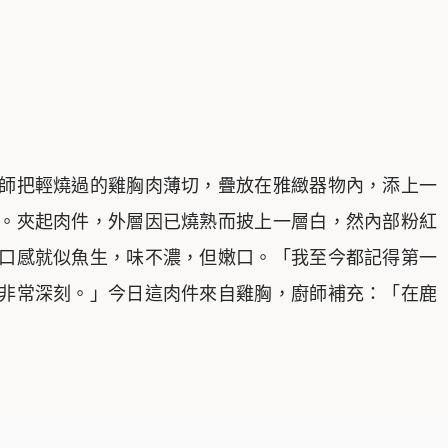
師把輕燒過的雞胸肉薄切，疊放在雅緻器物內，添上一
。夾起肉件，外層因已燒熟而披上一層白，然內部粉紅
口感就似魚生，味不濃，但嫩口。「我至今都記得第一
非常深刻。」今日這肉件來自雞胸，廚師補充：「在鹿