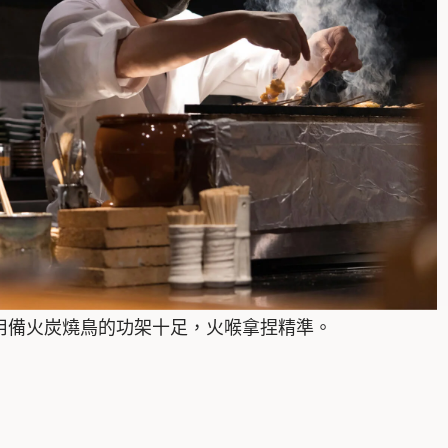
用備火炭燒鳥的功架十足，火喉拿捏精準。