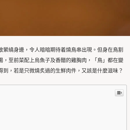
散縈繞身邊，令人暗暗期待着燒鳥串出現。但身在鳥割
湯，至前菜配上烏魚子及香醋的雞胸肉，「鳥」都在變
得到，若是只微燒炙過的生鮮肉件，又該是什麼滋味？