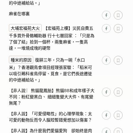
的中途補給站。」
麻雀在哪裏
大埔宏福苑大火
【宏福苑上樓】災民自費五
千多買外骨骼輔助器 行十七層回家 ：「只是為
了個了結」拾到一個杯，兩隻麻雀，一隻高
達，一堆燒成塊的硬幣
種米的原因
復耕三年，只為一碗「水口
米」？香港觀鳥會項目經理張家駿：「稻米可
以吸引鵐科雀鳥停留、覓食，是它們長途遷徙
的中途補給站。」
【非人說 ︳熊貓龍鳳胎】熊貓BB和成年樣子大
不同：粉紅變黑白、 細細隻變大大件、有尾變
無尾？
【非人說】「可愛侵略性」的心理學現象：太
可愛的動物反而令人腦短暫錯覺想加以傷害？
【非人說】為什麼我們愛貓愛狗 卻始終是肉