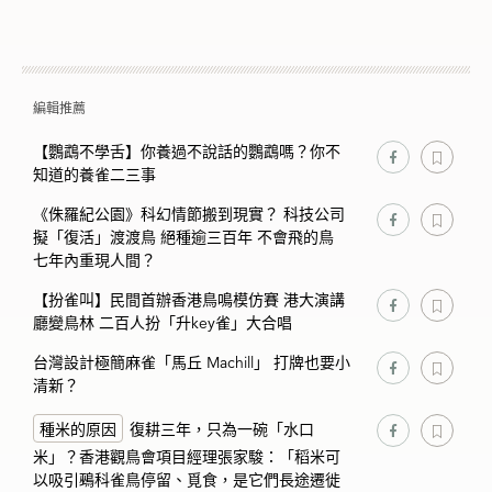
編輯推薦
【鸚鵡不學舌】你養過不說話的鸚鵡嗎？你不
知道的養雀二三事
《侏羅紀公園》科幻情節搬到現實？ 科技公司
擬「復活」渡渡鳥 絕種逾三百年 不會飛的鳥
七年內重現人間？
【扮雀叫】民間首辦香港鳥鳴模仿賽 港大演講
廳變鳥林 二百人扮「升key雀」大合唱
台灣設計極簡麻雀「馬丘 Machill」 打牌也要小
清新？
種米的原因
復耕三年，只為一碗「水口
米」？香港觀鳥會項目經理張家駿：「稻米可
以吸引鵐科雀鳥停留、覓食，是它們長途遷徙