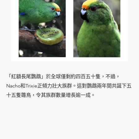
「紅額長尾鸚鵡」於全球僅剩約四百五十隻，不過，
Nacho和Trixie正傾力壯大族群。這對鸚鵡兩年間共誕下五
十五隻雛鳥，令其族群數量增長逾一成。