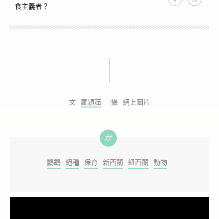
食主義者？
羅穎茹
網上圖片
鸚鵡
絕種
保育
新西蘭
紐西蘭
動物