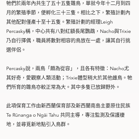
牠們於兩年內共生了五十五隻雛鳥，單就今年十二月到四
月的繁殖季節，便孵化三十三隻。相比之下，繁殖計劃內
其他配對僅產十至十五隻。繁殖計劃的經理Leigh
Percasky稱，中心共有八對紅額長尾鸚鵡，Nacho與Trixie
乃自行擇偶，職員將數對相容的鳥放在一處，讓其自行挑
選伴侶。
Percasky說，兩鳥「頗為從容」，且各有特徵：Nacho尤
其好奇，愛觀察人類活動；Trixie體型稍大於其他雌鳥。牠
們所育的雛鳥亦較正常為大。其中多隻已放歸野外。
此項保育工作由新西蘭保育部及新西蘭南島主要原住民族
Te Rūnanga o Ngāi Tahu 共同主導，專注監測及保護棲
地，並尋覓新地點引入鳥群。