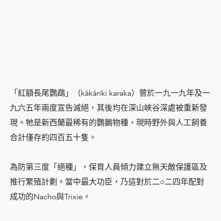
「紅額長尾鸚鵡」（kākāriki karaka）曾於一九一九年及一
九六五年兩度宣告滅絕，其後均在深山峽谷深處被重新發
現。牠是新西蘭最稀有的鸚鵝物種，現時野外與人工飼養
合計僅存約四百五十隻。
為防第三度「絕種」，保育人員傾力建立無天敵保護區及
推行繁殖計劃。當中最大功臣，乃這對於二○二四年配對
成功的Nacho與Trixie。