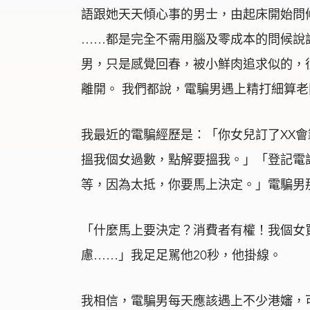
語跟她天天傾心事的男士，由起床開始問
……都是完全不需用腦及零成本的問候說
男，只是感覺回春，被小鮮肉追求似的，
離開。 我們都說，電騙男遇上精打細算
我最近的電騙經歷是：「你女兒訂了XX
搵我個女過數，點解要搵我。」「登記電
等，因為太抵，你要馬上決定。」電騙男
「什麼馬上要決定？消費者有權！我個女
慮……」我足足駡他20秒，他掛線。
我相信，電騙男每天應該遇上不少港嬸，