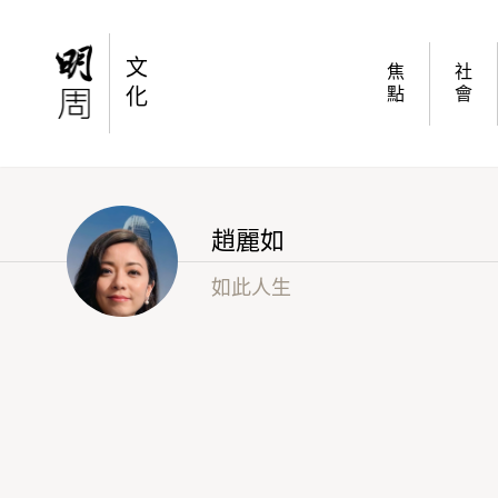
電話騙案男遇上港嬸的不幸
文
焦
社
化
點
會
趙麗如
如此人生