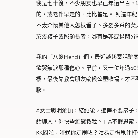
我是七十後，不少朋友也早已年過半百，
的，或老伴早走的，比比皆是。 到這年
不太介懷其他人怎樣看了。多姿多采的女人生
於湊孩子或照顧長者，哪有是非或趣聞分
我的「八婆friend」們，最近談起電話
欲哭無淚那種傷心。早前，又一位年過60的
樓，最後靠教會朋友輪候公屋收場，才不
驗。
A女士聰明絕頂，結緍後，選擇不要孩子
話騙人，你快些滙錢救我。」A不假思索
KK園啦，唔通你走甩咗？咁易走得甩仲