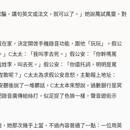
電騙，講句英文或法文，就可以了。」她說萬試萬靈，對
逗在家，決定開啓手機錄音功能，跟他「玩玩」。假公
。」C太太：「我叫李去死。」假公安：「你幹嗎駡
我姓李，叫去死。」假公安：「你還托詞，明明是駡
我豈敢呢？」C太太為求假公安息怒，主動報上地址：
安聽後說了一堆髒話，C太太本來想說，過數銀行是冥
把錄音廣傳給絲打，似足捉了色狼一樣，聲音遊街示
說，她那次幾乎上當，不過內容普通了一點：一位用英