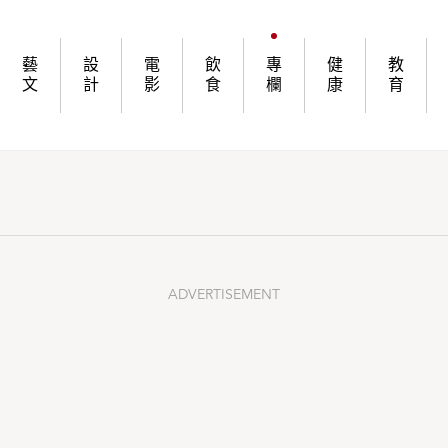
藝
設
電
飲
專
健
教
文
計
影
食
欄
康
育
ADVERTISEMENT