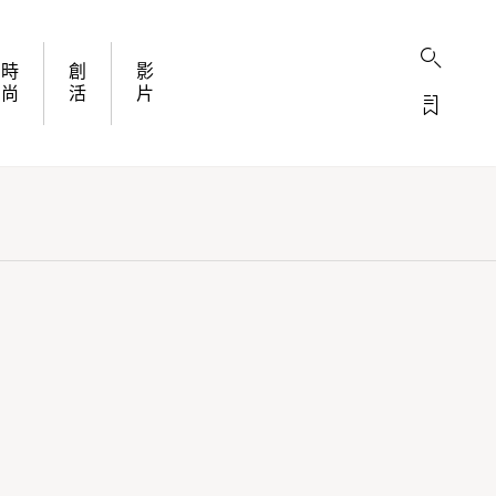
時
創
影
尚
活
片