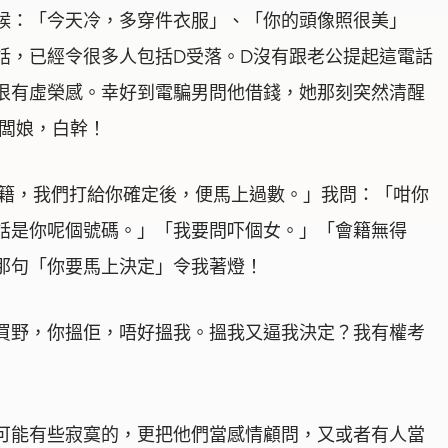
候：「今天冷，多穿件衣服」、「你的頭像照很美」
話，已經令很多人包括D受落。D沒有跟老公提起這電話
很有虛榮感。幸好到電騙男問他借錢，她那刻突然清醒
老闆娘，白幹！
會籍，我們打給你確定後，便馬上過數。」我問：「咁你
話是你呢個號碼。」「我要問吓個女。」「會籍無得
那句「你要馬上決定」令我著燈！
買野，你搵佢，唔好搵我。搵我又逼我決定？我有權考
可能有些寂寞的，更把他們當感情顧問，又或者有人當