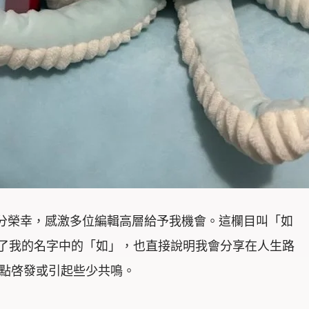
分榮幸，感激多位編輯高層給予我機會。這欄目叫「如
名思義，是用了我的名字中的「如」，也直接說明我會分享在人生路
一點啓發或引起些少共鳴。