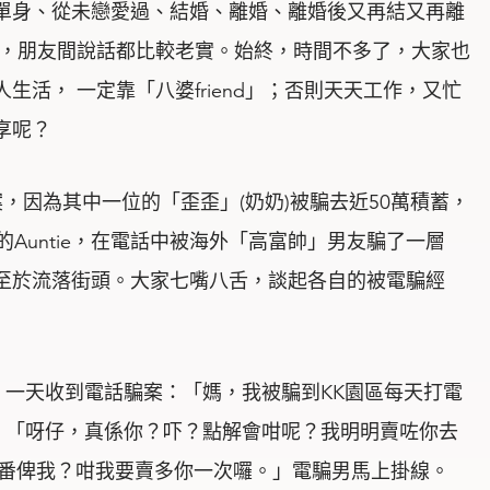
單身、從未戀愛過、結婚、離婚、離婚後又再結又再離
紀，朋友間說話都比較老實。始終，時間不多了，大家也
活， 一定靠「八婆friend」；否則天天工作，又忙
享呢？
騙案，因為其中一位的「歪歪」(奶奶)被騙去近50萬積蓄，
Auntie，在電話中被海外「高富帥」男友騙了一層
至於流落街頭。大家七嘴八舌，談起各自的被電騙經
，一天收到電話騙案：「媽，我被騙到KK園區每天打電
：「呀仔，真係你？吓？點解會咁呢？我明明賣咗你去
打番俾我？咁我要賣多你一次囉。」電騙男馬上掛線。