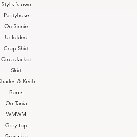
Stylist’s own
Pantyhose
On Sinnie
Unfolded
Crop Shirt
Crop Jacket
Skirt
harles & Keith
Boots
On Tania
WMWM
Grey top
Grey skirt