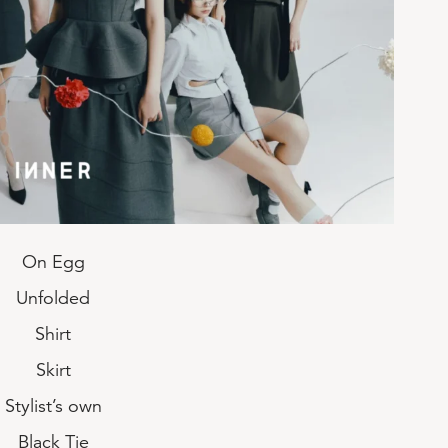
On Egg
Unfolded
Shirt
Skirt
Stylist’s own
Black Tie