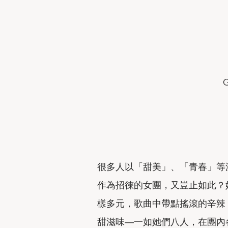
G
很多人以「甜美」、「青春」等泛濫
作為招徠的女團，又豈止如此？
樣多元，歌曲中帶點搖滾的辛辣
甜滋味—一如她們八人，在團內