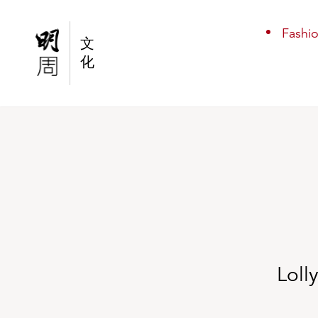
Lolly Talk｜Sweet Little Missies 微甜少女心事
Fashi
文
化
Lol