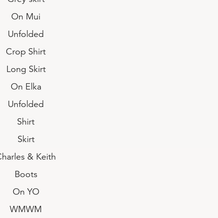
On Mui
Unfolded
Crop Shirt
Long Skirt
On Elka
Unfolded
Shirt
Skirt
harles & Keith
Boots
On YO
WMWM