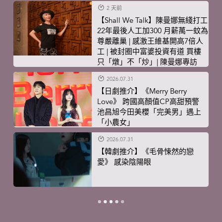
2 天前
【Shall We Talk】陳曼娜無綫打工
22年最後人工加300 月薪萬一蚊為
尊嚴離巢 | 感激王維基開高7倍人
工 | 被封圈中富婆投資有道 買樓
只「燉」不「炒」| 陳曼娜專訪
2026.07.31
【日劇推介】《Merry Berry
Love》 跨國高顏值CP高甜預警
池昌旭今田美櫻「完美男」遇上
「小農女」
2026.07.31
【韓劇推介】《毛骨悚然的戀
愛》 感染陰陽眼