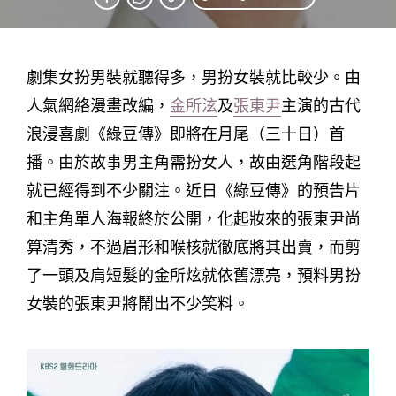
劇集女扮男裝就聽得多，男扮女裝就比較少。由
人氣網絡漫畫改編，
金所泫
及
張東尹
主演的古代
浪漫喜劇《綠豆傳》即將在月尾（三十日）首
播。由於故事男主角需扮女人，故由選角階段起
就已經得到不少關注。近日《綠豆傳》的預告片
和主角單人海報終於公開，化起妝來的張東尹尚
算清秀，不過眉形和喉核就徹底將其出賣，而剪
了一頭及肩短髮的金所炫就依舊漂亮，預料男扮
女裝的張東尹將鬧出不少笑料。