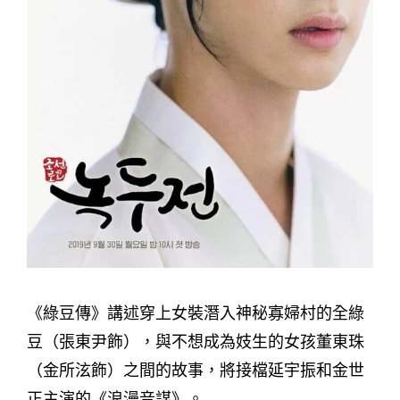
《綠豆傳》講述穿上女裝潛入神秘寡婦村的全綠
豆（張東尹飾），與不想成為妓生的女孩董東珠
（金所泫飾）之間的故事，將接檔延宇振和金世
正主演的《浪漫音謀》。