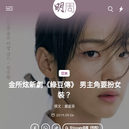
亞洲
金所炫新劇《綠豆傳》 男主角要扮女
裝？
撰文：嚴嘉慈
2019.09.06
在Google
追蹤《明周》