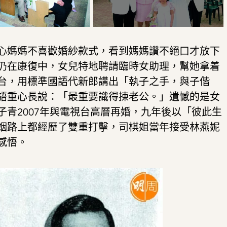
心媽媽不喜歡婚紗款式，看到媽媽讚不絕口才放下
仍在康復中，女兒特地聘請臨時女助理，幫她拿着
台，用標準國語代新郎講出「執子之手，與子偕
語重心長說：「最重要識得㨂老公。」遺憾的是女
青2007年與電視台高層再婚，九年後以「彼此生
姻路上都經歷了雙重打擊，司棋姐當年接受林燕妮
感悟。