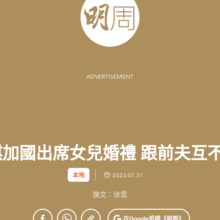
ADVERTISEMENT
國出席女兒婚禮 跟前夫互不瞅
本地
2023.07.31
撰文：徐雲
在Google
追蹤《明周》