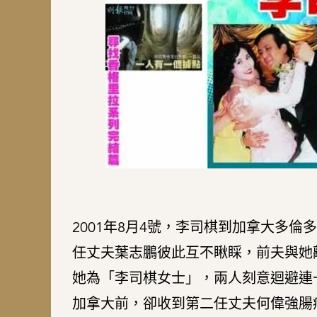
2001年8月4號，李司棋到加拿大多
任丈夫葉志鵬彼此互不瞅睬，前夫與她
她為「李司棋女士」，兩人刻意迴避連
加拿大前，卻收到第二任丈夫何偉強腸