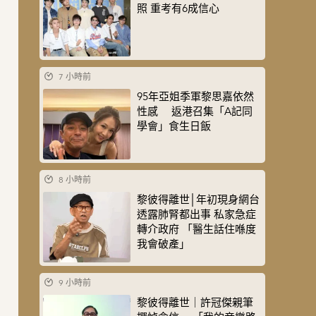
照 重考有6成信心
7 小時前
95年亞姐季軍黎思嘉依然
性感 返港召集「A記同
學會」食生日飯
8 小時前
黎彼得離世│年初現身網台
透露肺腎都出事 私家急症
轉介政府 「醫生話住喺度
我會破產」
9 小時前
黎彼得離世｜許冠傑親筆