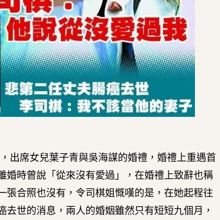
倫多，出席女兒葉子青與吳海謀的婚禮，婚禮上重遇首
離婚時曾說「從來沒有愛過」，在婚禮上致辭也稱
一張合照也沒有，令司棋姐慨嘆的是，在她起程往
癌去世的消息，兩人的婚姻雖然只有短短九個月，