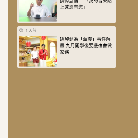
撰悼念信 「我的音樂路
上感恩有您」
1 天前
姚焯菲為「藐爆」事件解
畫 九月開學後要搬宿舍做
家務