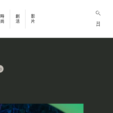
時
創
影
尚
活
片
3