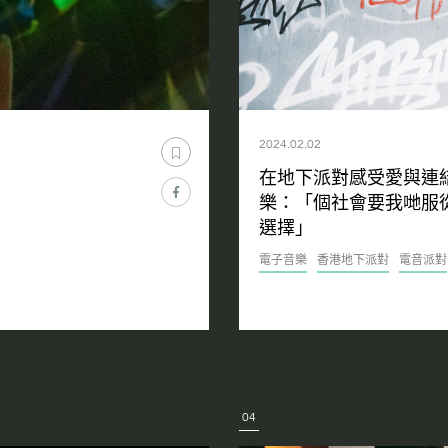
2024.02.02
在地下派對感受愛與連結的
樂：「個社會要我哋服
選擇」
電子音樂
香港地下派對
電音派對
04