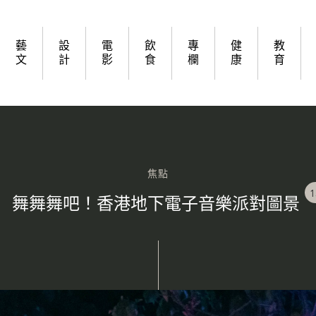
藝
設
電
飲
專
健
教
文
計
影
食
欄
康
育
焦點
1
舞舞舞吧！香港地下電子音樂派對圖景