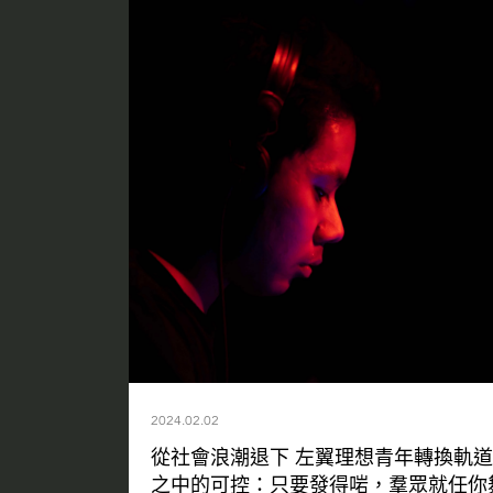
2024.02.02
從社會浪潮退下 左翼理想青年轉換軌道
之中的可控：只要發得啱，羣眾就任你