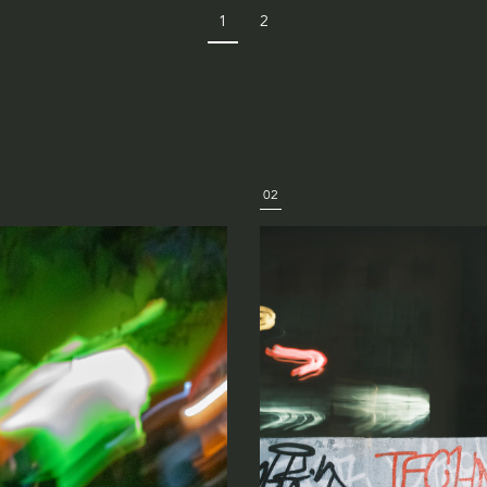
1
2
02