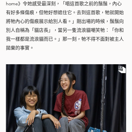
home》令她感受最深刻，「
唱這首歌之前的鬚鬚，內心
有好多條傷痕，但牠好想遮住它。去到這首歌，牠就開始
將牠內心的傷痕展示給別人看。」剛出場的時候，鬚鬚向
別人
自稱為「貓店長」，當另一隻流浪貓嘲笑牠：「你和
我一樣都是流浪貓而已。」那一刻，牠不得不面對被主人
拋棄的事實。