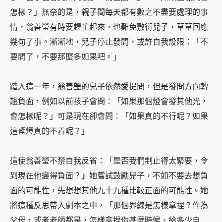
怎樣？」無奈的是，親子間每天都有數之不盡要處理的事
情，翁善瑩
有時要趕忙起來，也難免敷衍兒子，草草回應
幾句了事。漸漸地，兒子停止發問，或許自我設限：「不
要問了，不要那麼多如果吧。
」
踏入這一年，翁善瑩的兒子依然愛提問，但是發問方向轉
趨負面，例如以前孩子會問：「
如果那個燈會發其他光，
會怎樣呢？」可是現在卻會問：「如果真的不行呢？如果
這盞燈真的不着呢？」
這使翁善瑩不禁
自我反省：「是否我們制止得太緊要，令
到現在他變得負面？
」
她嘗試鼓勵兒子，不如不要去想負
面的可能性，先想想其他九十九種比較正面的可能性。
她
將這種反思帶入劇本之中，「那個
界線是怎樣拿捏？作為
父母，或者老師都是，怎樣拿捏你甚麼時候、給多少自