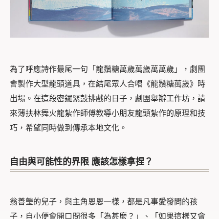
為了呼應詩作最尾一句「龍鬚糖萬歲萬歲萬萬歲」，劇團
會製作大型龍頭道具，在結尾眾人合唱《龍鬚糖萬歲》時
出場。在這段密鑼緊鼓排戲的日子，劇團舉辦工作坊，請
來薄扶林舞火龍紮作師傅教導小朋友龍頭紮作的原理和技
巧，希望同時做到傳承本地文化。
自由與可能性的界限 應該怎樣拿捏？
翁善瑩的兒子，與主角恩恩一樣，都是凡事愛發問的孩
子，自小便會開口問很多「為甚麼？」、「如果這樣又會