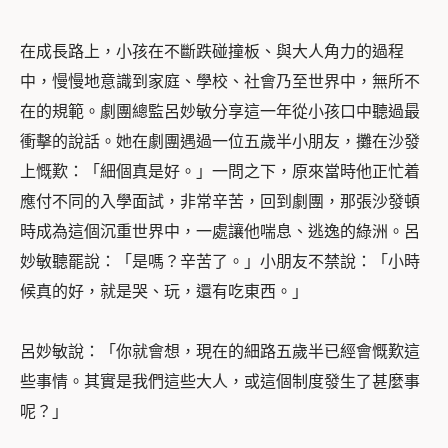
在成長路上，小孩在不斷跌碰撞板、與大人角力的過程
中，慢慢地意識到家庭、學校、社會乃至世界中，無所不
在的規範。劇團總監呂妙敏分享這一年從小孩口中聽過最
衝擊的說話。她在劇團遇過一位五歲半小朋友，攤在沙發
上慨歎：「細個真是好。」一問之下，原來當時他正忙着
應付不同的入學面試，非常辛苦，回到劇團，那張沙發頓
時成為這個沉重世界中，一處讓他喘息、逃逸的綠洲。呂
妙敏聽罷說：「是嗎？辛苦了。」小朋友不禁說：「
小時
候真的好，就是哭、玩，還有吃東西
。」
呂妙敏說：「
你就會想，現在的細路五歲半已經會慨歎這
些事情。其實是我們這些大人，或這個制度發生了甚麼事
呢？
」