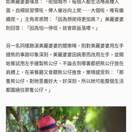
如美麗婆婆嘆息：「呢個城市，每個人都生活喺高樓入
面，自細就習慣咗，俾人催谷向上爬⋯⋯大個咗，唯有繼
續爬。」主角恩恩問：「因為想爬得更加高？」美麗婆婆
則回答：「因為怕一停低，就會跌返落嚟。」
另一名同樣飾演美麗婆婆的關樂晴，則對美麗婆婆用左手
縫熊的事跡印象深刻。美麗婆婆因病患而改用左手，並開
始嘗試用左手縫製熊公仔，不論去到哪裏都把熊公仔放在
肩膊上，在茶餐廳又會餵熊公仔進食，樂晴感受到：「那
隻熊公仔，對她意義好大，好深刻，所以她可能整個生活
都圍繞住那隻公仔。」