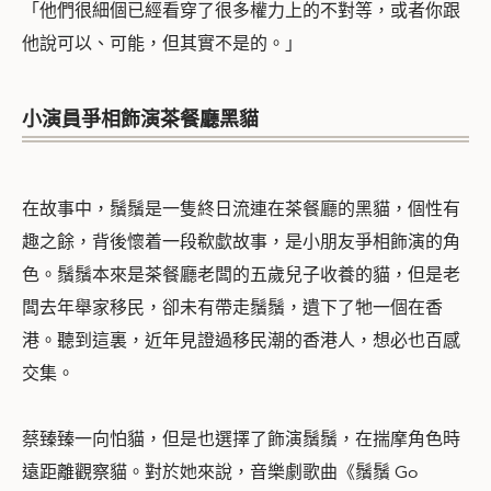
「他們很細個已經看穿了很多權力上的不對等，或者你跟
他說可以、可能，但其實不是的。」
小演員爭相飾演茶餐廳黑貓
在故事中，鬚鬚是一隻終日流連在茶餐廳的黑貓，個性有
趣之餘，背後懷着一段欷歔故事，是小朋友爭相飾演的角
色。鬚鬚本來是茶餐廳老闆的五歲兒子收養的貓，但是老
闆去年舉家移民，卻未有帶走鬚鬚，遺下了牠一個在香
港。聽到這裏，近年見證過移民潮的香港人，想必也百感
交集。
蔡臻臻一向怕貓，但是也選擇了飾演鬚鬚，在揣摩角色時
遠距離觀察貓。對於她來說，音樂劇歌曲《鬚鬚 Go