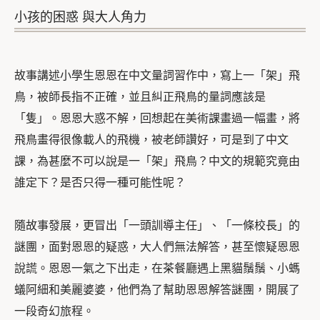
小孩的困惑 與大人角力
故事講述小學生恩恩在中文量詞習作中，寫上一「架」飛
鳥，被師長指不正確，並且糾正飛鳥的量詞應該是
「隻」。恩恩大惑不解，回想起在美術課畫過一幅畫，將
飛鳥畫得很像載人的飛機，被老師讚好，可是到了中文
課，為甚麼不可以說是一「架」飛鳥？中文的規範究竟由
誰定下？是否只得一種可能性呢？
隨故事發展，更冒出「一頭訓導主任」、「一條校長」的
謎團，面對恩恩的疑惑，大人們無法解答，甚至懷疑恩恩
說謊。恩恩一氣之下出走，在茶餐廳遇上黑貓鬚鬚、小螞
蟻阿細和美麗婆婆，他們為了幫助恩恩解答謎團，開展了
一段奇幻旅程。