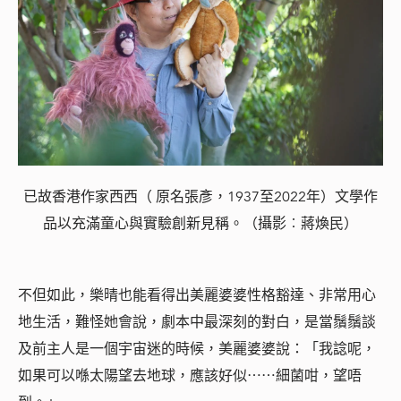
已故香港作家西西（ 原名張彥，1937至2022年）文學作
品以充滿童心與實驗創新見稱。（攝影︰蔣煥民）
不但如此，樂晴也能看得出美麗婆婆性格豁達、非常用心
地生活，難怪她會說，劇本中最深刻的對白，是當鬚鬚談
及前主人是一個宇宙迷的時候，美麗婆婆說：「我諗呢，
如果可以喺太陽望去地球，應該好似⋯⋯細菌咁，望唔