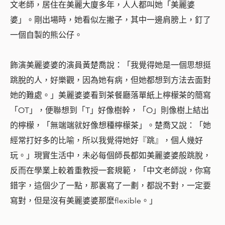
文老師，居住在美麗大廈多年，人人都叫她「美麗婆
婆」。剛出場時，她看似左撇子，其中一邊肩膀上，釘了
一個自製的熊公仔。
飾演美麗婆婆的演員黃楚喬說：「
我覺得她是一個思想挺
跳脫的人，好樂觀，因為她有病，但她都想到方法去面對
她的難處。」美麗婆婆看到茶餐廳落單紙上檸檬茶的簡寫
「OT」，便聯想到「T」好像樹幹，「O」則像樹上結出
的檸檬，「無端端就好像想種檸檬茶」。楚喬又說：「她
經常打好多的比喻，所以我覺得她好『跳』，個人幾好
玩。」現實生活中，未必每個師長都如美麗婆婆般跳脫，
反而在學業上較着重教授一套規範，「中文老師說，你寫
錯字，這個少了一點，那裏寫了一劃，都說不對，一定要
寫對，但是沒有美麗婆婆那麼flexible。」