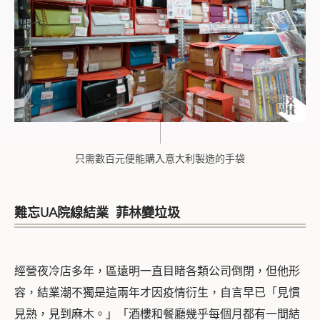
只需數百元便能購入意大利製造的手袋
難忘
UA
院線結業 菲林變垃圾
經營夜冷店多年，區遠明一直目睹各類公司倒閉，但他形
容，結業潮不獨是這兩年才因疫情衍生，自言早已「見慣
見熟，見到麻木。」「酒樓和餐廳幾乎每個月都有一間結