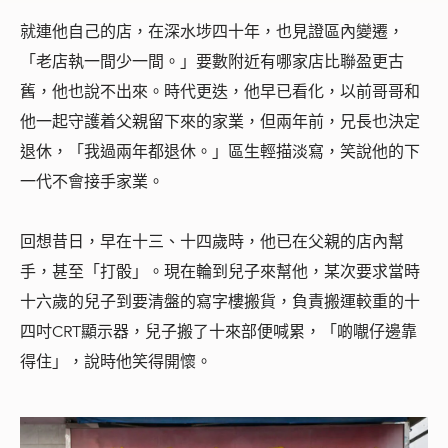
就連他自己的店，在深水埗四十年，也見證區內變遷，
「老店執一間少一間。」要數附近有哪家店比聯盈更古
舊，他也說不出來。
時代更迭，他早已看化
，以前哥哥和
他一起守護着父親留下來的家業，但兩年前，兄長也決定
退休，「我過兩年都退休。」區生輕描淡寫，笑說他的下
一代不會接手家業。
回想昔日，早在十三、十四歲時，他已在父親的店內幫
手，甚至「打骰」。現在輪到兒子來幫他，某次要求當時
十六歲的兒子到要清盤的寫字樓搬貨，負責搬運較重的十
四吋
CRT
顯示器，兒子搬了十來部便喊累，「啲𡃁仔邊靠
得住」，說時他笑得開懷。