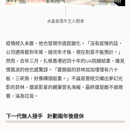
水晶金箔牛乏人問津
疫情經久未散，他也發現市道起變化。「沒有疫情的話，
公司通常捱到年尾，過完年才執，現在則是不能預計。」
然而，去年三月，扎根香港近四十年的UA院線結業，連見
慣風浪的他也感驚訝。「要銷毀的菲林加加埋埋有六十
板，三呎高，好像磚頭般重。」不論是曾經交織出夢幻光
影的菲林，還是影星的親筆簽名海報，最終還是敵不過現
實，淪為垃圾。
下一代無人接手
計劃
兩年後退休