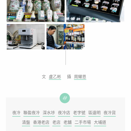
盧乙彬
周耀恩
夜冷
聯盈夜冷
深水埗
夜冷店
老字號
區遠明
夜冷貨
清盤
香港老店
老店
老舖
二手市場
大埔道