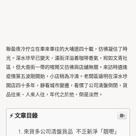
聯盈夜冷佇立在車來車往的大埔道四十載，彷彿凝住了時
光。深水埗早已變天，滿街洋溢着咖啡香氣，宛如文青社
區，但大南街一帶的喧鬧又彷彿與店舖無關。來訪時適逢
疫情第五波剛開始，小店稍為冷清。老闆區遠明在深水埗
開店四十多年，靜看城市變遷，看慣了公司清盤倒閉，貨
品往來、人來人往，年代之於他，倒是淡然。
⚡ 文章目錄
來貨多公司清盤貨品 不乏新淨「靚嘢」