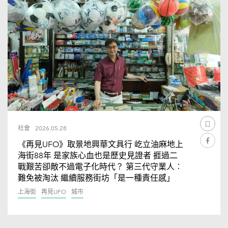
社會
2026.05.28
《再見UFO》取景地興華文具行 屹立油麻地上
海街88年 是家族心血也是歷史見證者 捱過二
戰艱苦卻敵不過電子化時代？ 第三代守業人︰
難免被淘汰 繼續服務街坊「是一種責任感」
上海街
再見UFO
城市