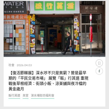
社會
2026.04.03
【復活節睇展】深水埗不只是貧窮？曾是最早
期的「平民交易市場」 展覽「販」行其道 重現
戰後草根經濟：街頭小販、涼茶舖與夜冷檔的
黃金歲月
販行其道
旲堂
深水埔街坊福利會