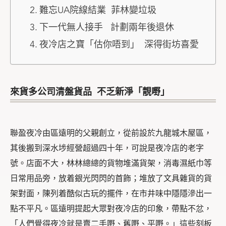
難忘UA院線結業 菲林變垃圾
下一代無人接手 計劃兩年後退休
夜冷店之寶「估你唔到」 深得街坊喜愛
來貨多公司清盤貨品 不乏新淨「靚嘢」
聯盈夜冷由區遠明的父親創立，從前設於九龍城木屋區，
其後搬到深水埗經營超過四十年，可說是夜冷店的老字
號。店面不大，林林總總的貨物堆滿貨架，消毒濕紙巾等
日常用品旁，放着銀光閃閃的首飾；堆放了文具雜貨的貨
架對面，陳列着酷似古玩的擺件，在市井味中隱隱滲出一
點不平凡。區遠明提起大眾對夜冷店的印象，帶點不忿，
「人們覺得夜冷就是賣二手嘢、舊嘢、平嘢。」這些刻板