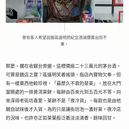
曾有客人希望說服區遠明把紀念酒減價賣出但不
果。
那麼，擱在收銀台旁邊，這標價逾二十三萬元的茅台酒，
可算是鎮店之寶？區遠明笑着搖頭，指店內寶物欠奉，但
有一樣東西他較珍視，「最歷久不衰的是茶」。放在大門
當眼處的一排普洱茶餅，每餅由百來元到五百元不等，向
來深得老街坊喜愛。茶餅不是「夜冷貨」，每款也是由他
親自試味後才入貨，為的只是讓街坊泡一盞好茶。夜冷店
的況味，也許亦正如茶葉般泛着淡淡清香，餘味回甘。