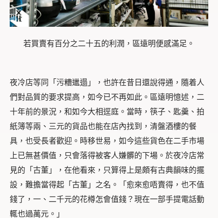
若買賣有百分之二十五的利潤，區遠明便感滿足。
夜冷店等同「污糟邋遢」，也許在昔日還說得通，隨着人
們對品質的要求提高，如今已不再如此。區遠明憶述，二
十年前的景況，和如今大相逕庭。當時，筷子、匙羹、拍
紙簿等兩、三元的貨品也能在店內找到，清盤酒樓的餐
具，也受長者歡迎。時移世易，如今這些貨色在二手市場
上已無甚價值，只會落得被客人嫌髒的下場。於夜冷店常
見的「古董」，在他看來，只算得上是頗有古典韻味的擺
設，難擔當得起「古董」之名。「愈來愈唔賣得，也不值
錢了，一、二千元的花樽怎會值錢？現在一部手提電話動
輒也過萬元。」