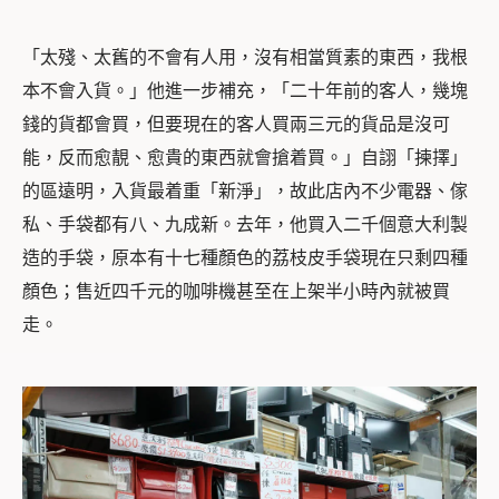
「太殘、太舊的不會有人用，沒有相當質素的東西，我根
本不會入貨。」他進一步補充，「二十年前的客人，幾塊
錢的貨都會買，但要現在的客人買兩三元的貨品是沒可
能，反而愈靚、愈貴的東西就會搶着買。」自詡「揀擇」
的區遠明，入貨最着重「新淨」，故此店內不少電器、傢
私、手袋都有八、九成新。去年，他買入二千個意大利製
造的手袋，原本有十七種顏色的荔枝皮手袋現在只剩四種
顏色；售近四千元的咖啡機甚至在上架半小時內就被買
走。