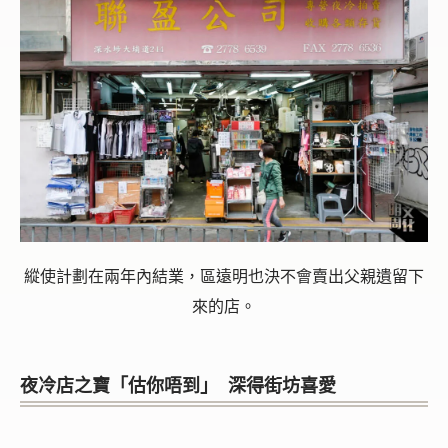
縱使計劃在兩年內結業，區遠明也決不會賣出父親遺留下
來的店。
夜冷店之寶「估你唔到」 深得街坊喜愛