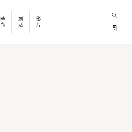
時
創
影
尚
活
片