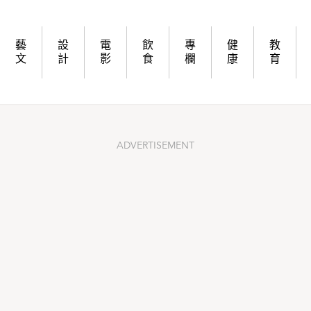
chool不是夢
藝
設
電
飲
專
健
教
文
計
影
食
欄
康
育
ADVERTISEMENT