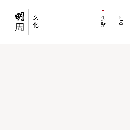
贏比賽，可以起學校！創新教育在荷蘭 Dream S
文
焦
社
化
點
會