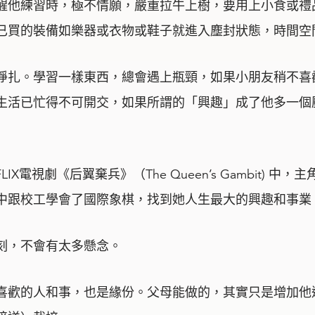
醒他練習時，極不情願，嚴重拉牛上樹，要用上小食或禮
已買的裝備如樂器或衣物或鞋子就進入塵封狀態，時間空
掙扎。學習一樣東西，總會遇上瓶頸，如果小朋友稍不喜
生活已忙得不可開交，如果所謂的「興趣」成了他多一個
電視劇《后翼棄兵》（The Queen’s Gambit) 中
中跟校工學會了國際象棋，找到她人生最大的興趣和事業
刻，不會有太多懸念。
喜歡的人和事，也是緣份。父母能做的，其實只是增加他