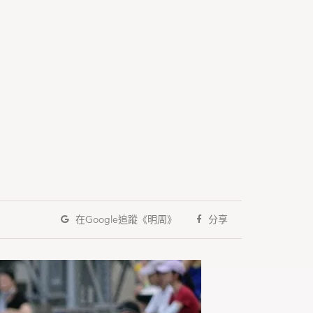
在Google
追蹤《明周》
分享