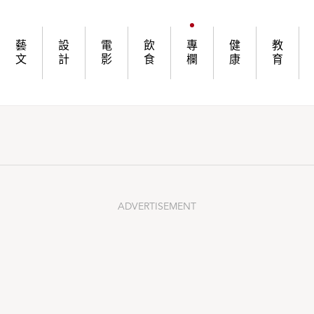
藝
設
電
飲
專
健
教
文
計
影
食
欄
康
育
ADVERTISEMENT