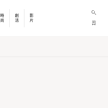
時
創
影
尚
活
片