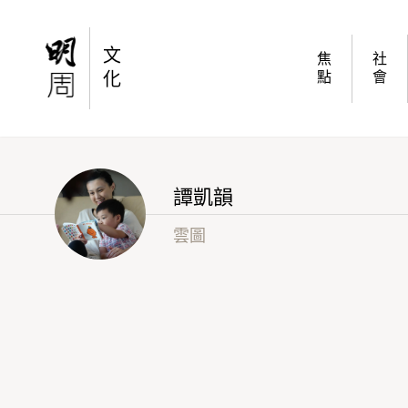
【譚凱韻專欄】沒有興趣的興趣班
文
焦
社
化
點
會
譚凱韻
雲圖