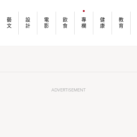
藝
設
電
飲
專
健
教
文
計
影
食
欄
康
育
ADVERTISEMENT