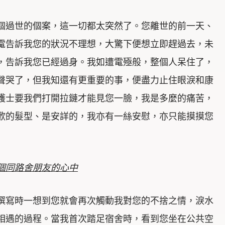
個過世的個案，這一切都太突然了。您離世的前一天、
電告訴我您的狀況不理想，大驚下便想立即趕過去，未
，告訴我您已經過身。我如遭電殛般，整個人呆住了，
大聲哭了，但我知還有更重要的事，便盡力止住眼淚和康
，護士要我們打開拉鏈才能見您一臉，我是多麼的痛苦，
歡的髮型、是安詳的，我亦有一絲安慰，亦只能摸摸您
個同路舍朋友的心中
撰寫時一想到您就會再次觸動我對您的不捨之情，淚水
相遇的過程。當我首次踏足宿舍時，看到您坐在公共空