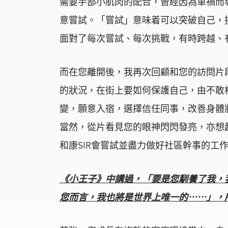
需要手部小肌肉的配合，曾經因為車禍而
意嘗試。「嘗試」意味着可以突破自己，
面對了每次嘗試、每次挑戰，有時跨越、
而在您離開後，我再次回顧和您的訪問片
的狀況，在街上要如何保護自己，由不敢
變，願意入宿，選擇信任同事，改善身體
當然，從片看見您的眼神閃閃發亮，亦想
和康SIR會嘗試並盡力做好社區幹事的工
《小王子》中講過，「要是
您
馴養了我，
您
而言，我也將是世界上唯一的
⋯⋯
」，