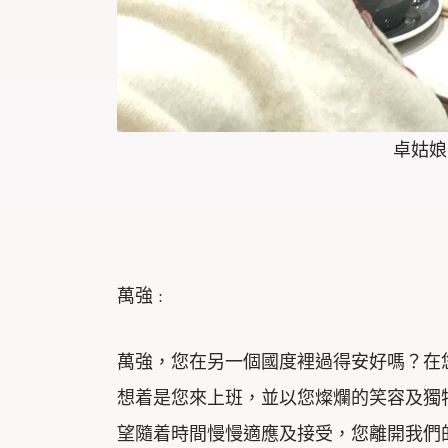
卓姑娘
萬強 :
萬強，您在另一個國度裡過得安好嗎？在
想着是您來上班，並以您燦爛的笑容及獨
望隨着時間慢慢適應及接受，您離開我們