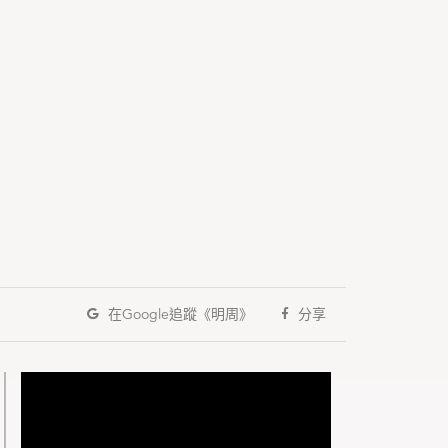
在Google
追蹤《明周》
分享