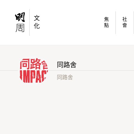
【同路舍專欄】致萬強的信
文
焦
社
化
點
會
同路舍
同路舍