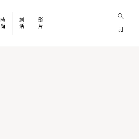
時
創
影
尚
活
片