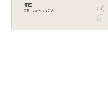
陳塵
專欄：DustyKid 塵話過