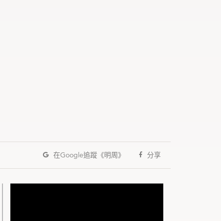
在Google
追蹤《明周》
分享