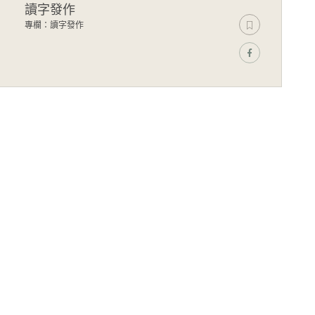
讀字發作
專欄：讀字發作