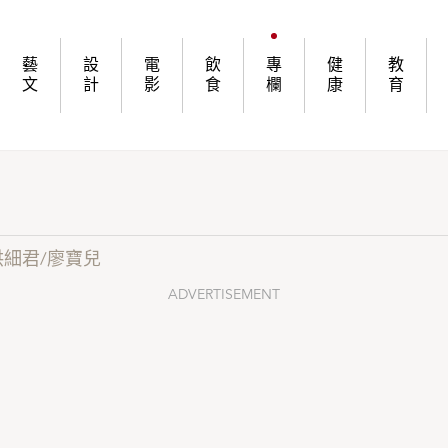
藝
設
電
飲
專
健
教
文
計
影
食
欄
康
育
洪細君/廖寶兒
ADVERTISEMENT