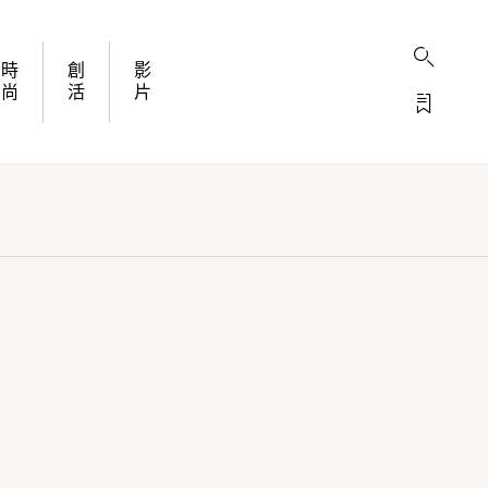
時
創
影
尚
活
片