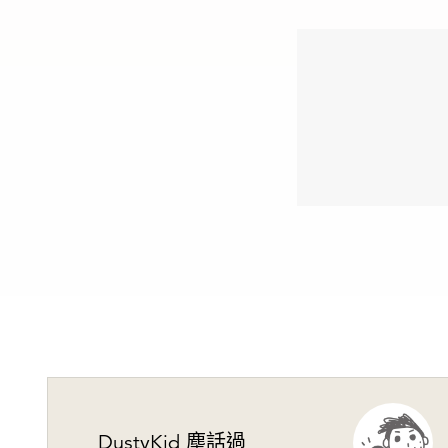
DustyKid 塵話過