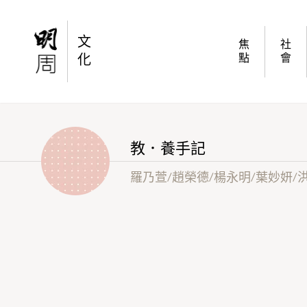
楊永明專欄：放手，可以嗎？
文
焦
社
化
點
會
教．養手記
羅乃萱/趙榮德/楊永明/葉妙妍/