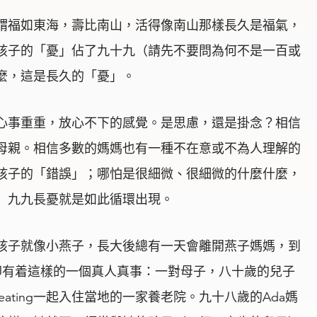
謂福如東海，壽比南山，活得像南山那樣長久是福氣，
孩子的「憂」佔了九十九（請先不要問為何不是一百或
麼，這是長久的「憂」。
心事重重，放心不下的感覺。是思慮，還是掛念？相信
母親。相信多數的媽媽也有一種不在意或不為人理解的
孩子的「錯誤」；哪怕是很細微、很細微的什麼什麼，
」九九長憂就是如此循環出現。
孩子就像小燕子，長大後總有一天會離開燕子媽媽，到
區，卻有着這樣的一個真人真事：一對母子，八十歲的兒子
a Keating一起入住當地的一家養老院。九十八歲的Ada媽