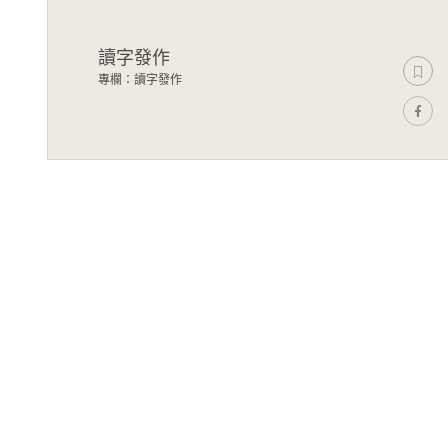
讀字發作
專欄：讀字發作