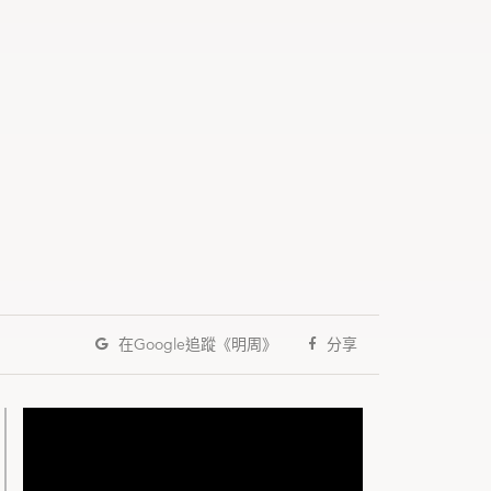
在Google
追蹤《明周》
分享