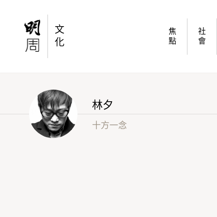
我自問今生無悔
文
焦
社
化
點
會
林夕
十方一念