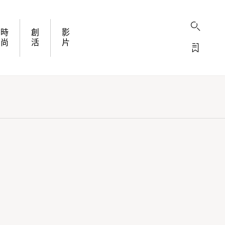
時
創
影
尚
活
片