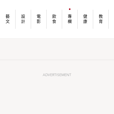
藝
設
電
飲
專
健
教
文
計
影
食
欄
康
育
ADVERTISEMENT