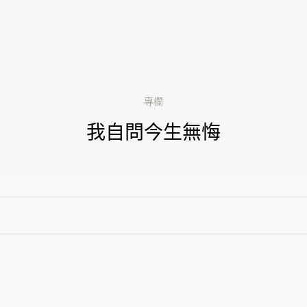
專欄
我自問今生無悔