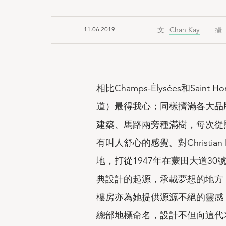
11.06.2019
Chan Kay
相比Champs-Élysées和Saint 
道）最得我心；同樣擠滿各大品
建築、馬路兩旁種滿樹，每次從熙來攘
有叫人舒心的感覺。對Christi
地，打從1947年在蒙田大道30
典設計的起源，承載夢想的地方；對現任
樓房亦為她提供源源不絕的靈感，”3
總部地標命名，設計不但向這代表