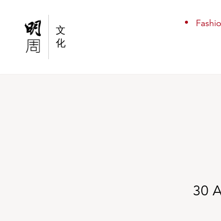
30 Avenue Montaigne The Origin of Dreams
Fashi
文
化
30 A