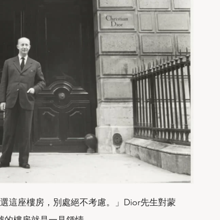
選這座樓房，別處絕不考慮。」Dior先生對蒙
0號的樓房就是一見鍾情。