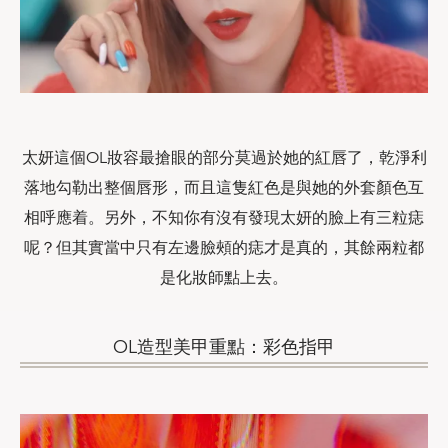
太妍這個OL妝容最搶眼的部分莫過於她的紅唇了，乾淨利
落地勾勒出整個唇形，而且這隻紅色是與她的外套顏色互
相呼應着。另外，不知你有沒有發現太妍的臉上有三粒痣
呢？但其實當中只有左邊臉頰的痣才是真的，其餘兩粒都
是化妝師點上去。
OL造型美甲重點：彩色指甲