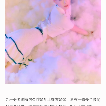
九一分界瀏海的金啡髮配上復古髮髻，還有一條長至腰間