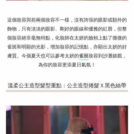
這個妝容與前兩個妝容不一樣，沒有誇張的眼影或額外的
飾物，只有淡淡的眼影、剛好的眼線和優雅的紅唇，但整
個妝容絕非毫無特點，化妝師在太妍的臉頰上點了微微的
雀斑和明顯的光影，增加妝容的記憶點，亦顯出太妍的好
膚質。今個夏天也可以參考太妍的
雀斑
妝容到沙灘嬉戲，
為你的妝容更添夏日氣氛！
溫柔公主造型髮型重點：公主造型捲髮Ｘ黑色絲帶