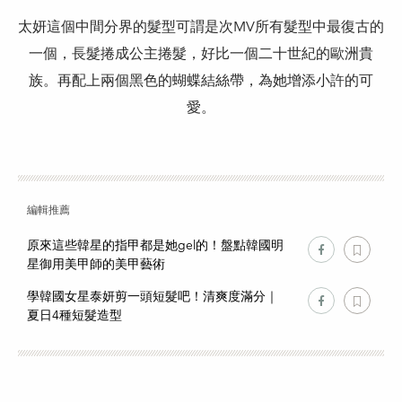
太妍這個中間分界的髮型可謂是次MV所有髮型中最復古的
一個，長髮捲成公主捲髮，好比一個二十世紀的歐洲貴
族。再配上兩個黑色的蝴蝶結絲帶，為她增添小許的可
愛。
編輯推薦
原來這些韓星的指甲都是她gel的！盤點韓國明
星御用美甲師的美甲藝術
學韓國女星泰妍剪一頭短髮吧！清爽度滿分｜
夏日4種短髮造型