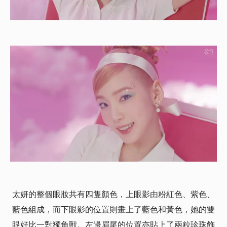
太妍的整個眼妝共有四隻顏色，上眼影由粉紅色、紫色、
藍色組成，而下眼影的位置則畫上了藍色和黃色，她的雙
眼好比一對獨角獸。左邊眉尾的位置亦貼上了兩粒珍珠飾