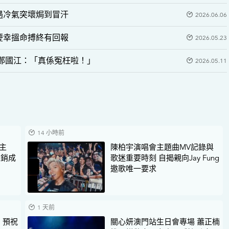
遇冷氣突壞焗到冒汗
2026.06.06
慶幸搵命搏終有回報
2026.05.23
鄭國江：「真係冤枉啦！」
2026.05.11
14 小時前
動主
陳柏宇演唱會主題曲MV記錄與
促銷成
歌迷重要時刻 自揭親向Jay Fung
邀歌唯一要求
1 天前
 預祝
關心妍澳門站生日會專場 蕭正楠