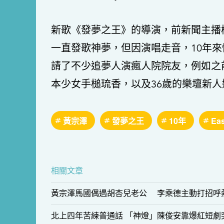
新歌《發夢之王》的導演，前新聞主播柳
一直發歌神夢，但因演唱走音，10年
請了不少追夢人演瘋人院院友，例如之前
本少女手槌琉香，以及36歲的樂壇新人
黃宗澤
發夢之王
10年
Ea
相關文章
黃宗澤馬國偶遇胡杏兒老公 李乘德主動打招呼
北上四年苦練普通話 「神燈」陳俊安靠爆紅短劇