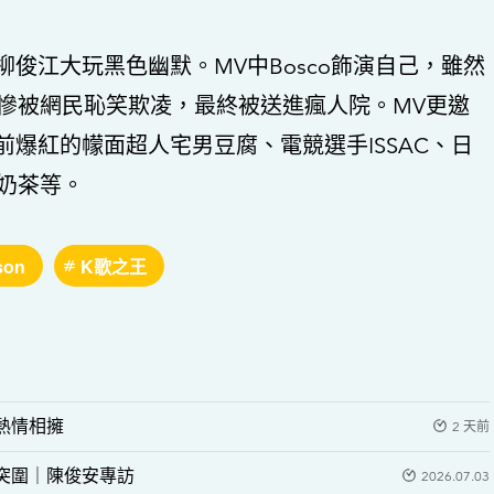
俊江大玩黑色幽默。MV中Bosco飾演自己，雖然
來慘被網民恥笑欺凌，最終被送進瘋人院。MV更邀
爆紅的幪面超人宅男豆腐、電競選手ISSAC、日
奶茶等。
son
K歌之王
熱情相擁
2 天前
突圍｜陳俊安專訪
2026.07.03