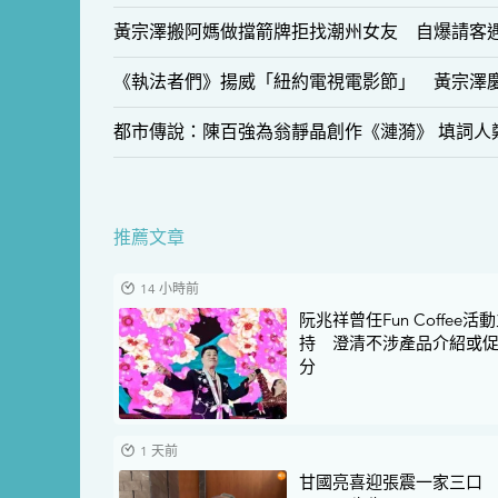
黃宗澤搬阿媽做擋箭牌拒找潮州女友 自爆請客
《執法者們》揚威「紐約電視電影節」 黃宗澤
都市傳說：陳百強為翁靜晶創作《漣漪》 填詞人
推薦文章
14 小時前
阮兆祥曾任Fun Coffee活
持 澄清不涉產品介紹或
分
1 天前
甘國亮喜迎張震一家三口