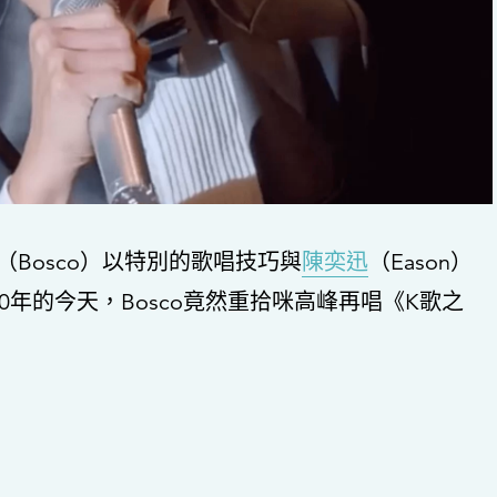
（Bosco）以特別的歌唱技巧與
陳奕迅
（Eason）
年的今天，Bosco竟然重拾咪高峰再唱《K歌之