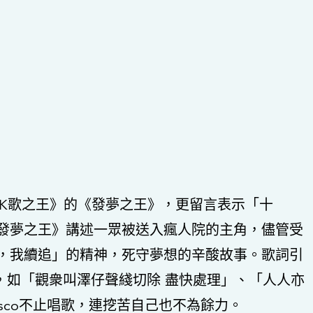
改編自《K歌之王》的《發夢之王》，更留言表示「十
發夢之王》講述一眾被送入瘋人院的主角，儘管受
，我續追」的精神，死守夢想的辛酸故事。歌詞引
報，如「觀衆叫澤仔聲綫切除 盡快處理」、「人人亦
osco不止唱歌，連挖苦自己也不為餘力。