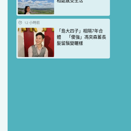
相處感受生活
12 小時前
「島大四子」相隔7年合
體 「傻強」馮奕森蓄長
髮留鬚變曬樣