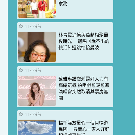
家務
11 小時前
林青霞追憶與葛蘭相聚最
後時光 邊唱《說不出的
快活》邊跳恰恰曼波
11 小時前
蘇雅琳讚盧瀚霆好大力有
霸總氣概 拍咀戲愈錫愈凍
演唱會突然取消與票房無
關
11 小時前
楊千嬅放暑假一個月暢遊
異國 最開心一家人好好