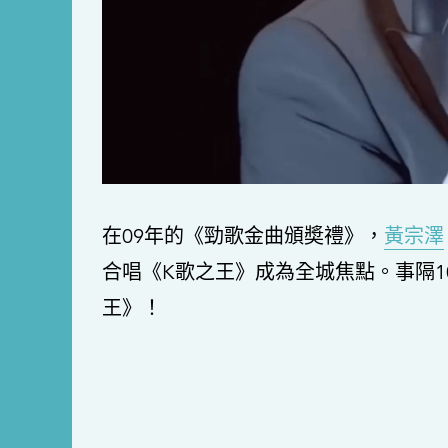
在09年的《勁歌金曲頒奬禮》，
黃宗澤
合唱《K歌之王》成為全城焦點。事隔10
王》！