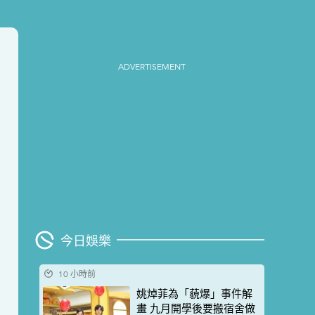
ADVERTISEMENT
今日娛樂
10 小時前
姚焯菲為「藐爆」事件解
畫 九月開學後要搬宿舍做