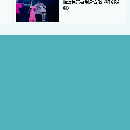
推蛋糕驚喜現身合唱《特別鳴
謝》