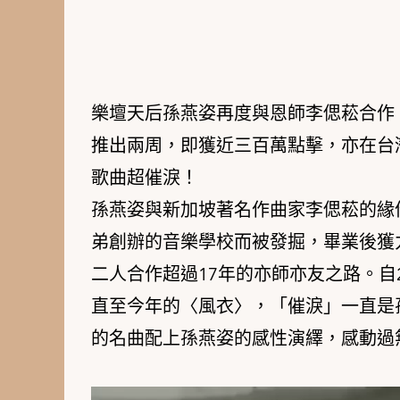
樂壇天后孫燕姿再度與恩師李偲菘合作，
推出兩周，即獲近三百萬點擊，亦在台灣區
歌曲超催淚！
孫燕姿與新加坡著名作曲家李偲菘的緣
弟創辦的音樂學校而被發掘，畢業後獲
二人合作超過17年的亦師亦友之路。自
直至今年的〈風衣〉，「催淚」一直是
的名曲配上孫燕姿的感性演繹，感動過