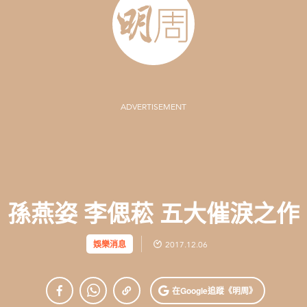
ADVERTISEMENT
孫燕姿 李偲菘 五大催淚之作
娛樂消息
2017.12.06
在Google
追蹤《明周》