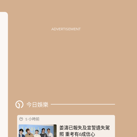
ADVERTISEMENT
今日娛樂
5 小時前
姜濤已報失及宣誓遺失駕
照 重考有6成信心