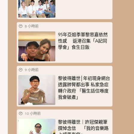
8 小時前
95年亞姐季軍黎思嘉依然
性感 返港召集「A記同
學會」食生日飯
9 小時前
黎彼得離世│年初現身網台
透露肺腎都出事 私家急症
轉介政府 「醫生話住喺度
我會破產」
10 小時前
黎彼得離世｜許冠傑親筆
撰悼念信 「我的音樂路