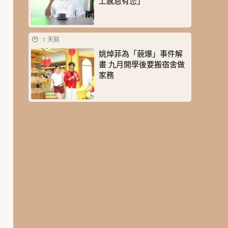
上感恩有您」
1 天前
姚焯菲為「藐爆」事件解
畫 九月開學後要搬宿舍做
家務