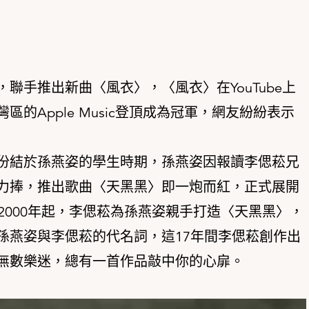
聯手推出新曲〈風衣〉，〈風衣〉在YouTube上
的Apple Music登頂成為冠軍，網友紛紛表示
份結於孫燕姿的學生時期，孫燕姿因報讀李偲菘兄
力捧，推出歌曲〈天黑黑〉即一炮而紅，正式展開
2000年起，李偲菘為孫燕姿親手打造〈天黑黑〉，
孫燕姿與李偲菘的代名詞，這17年間李偲菘創作出
無數樂迷，總有一首作品敲中你的心扉。