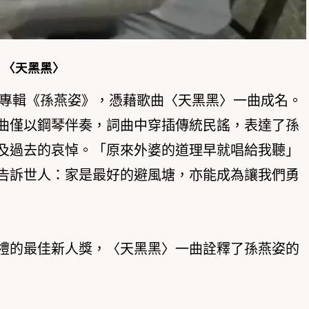
〈天黑黑〉
名專輯《孫燕姿》，憑藉歌曲〈天黑黑〉一曲成名。
曲僅以鋼琴伴奏，詞曲中穿插傳統民謠，表達了孫
及過去的哀悼。「原來外婆的道理早就唱給我聽」
告訴世人：家是最好的避風塘，亦能成為讓我們勇
禮的最佳新人獎，〈天黑黑〉一曲詮釋了孫燕姿的