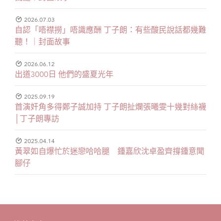
2026.07.03
自認「唔襟撈」唔識應酬 丁子朗：有些酸民說話都幾難
聽！｜封面故事
2026.06.12
出道3000日 他們的盛夏光年
2025.09.19
首演奸角多得鄭子誠加持 丁子朗扯爛張曦雯十幾對絲襪
│丁子朗專訪
2025.04.14
黃翠如自爆忙於迷戀哈哈腿 鍾嘉欣沈卓盈齊撐鍾意聞
腳仔