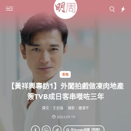
本地
【黃祥興專訪1】外闖拍戲做凍肉地產
簽TVB成日客串嘥咗三年
撰文：王志強
攝影：鍾漢平
2023.09.19
在Google
追蹤《明周》