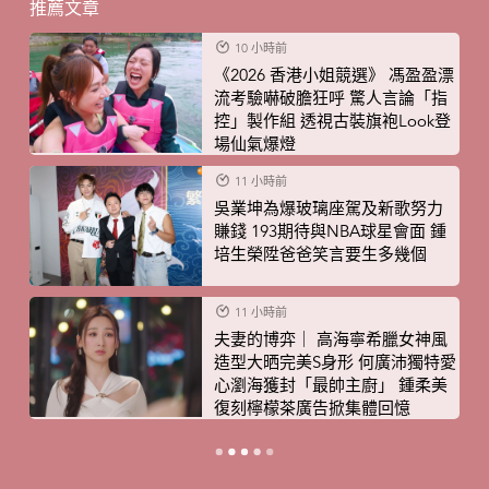
推薦文章
10 小時前
《2026 香港小姐競選》 馮盈盈漂
流考驗嚇破膽狂呼 驚人言論「指
控」製作組 透視古裝旗袍Look登
場仙氣爆燈
11 小時前
吳業坤為爆玻璃座駕及新歌努力
賺錢 193期待與NBA球星會面 鍾
培生榮陞爸爸笑言要生多幾個
11 小時前
夫妻的博弈｜ 高海寧希臘女神風
造型大晒完美S身形 何廣沛獨特愛
心瀏海獲封「最帥主廚」 鍾柔美
復刻檸檬茶廣告掀集體回憶