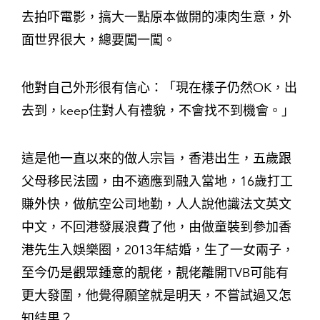
去拍吓電影，搞大一點原本做開的凍肉生意，外
面世界很大，總要闖一闖。
他對自己外形很有信心：「現在樣子仍然OK，出
去到，keep住對人有禮貌，不會找不到機會。」
這是他一直以來的做人宗旨，香港出生，五歲跟
父母移民法國，由不適應到融入當地，16歲打工
賺外快，做航空公司地勤，人人說他識法文英文
中文，不回港發展浪費了他，由做童裝到參加香
港先生入娛樂圈，2013年結婚，生了一女兩子，
至今仍是觀眾鍾意的靚佬，靚佬離開TVB可能有
更大發圍，他覺得願望就是明天，不嘗試過又怎
知結果？