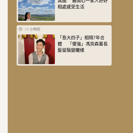
異國 最開心一家人好好
相處感受生活
17 小時前
「島大四子」相隔7年合
體 「傻強」馮奕森蓄長
髮留鬚變曬樣