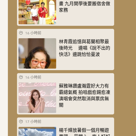
畫 九月開學後要搬宿舍做
家務
16 小時前
林青霞追憶與葛蘭相聚最
後時光 邊唱《說不出的
快活》邊跳恰恰曼波
16 小時前
蘇雅琳讚盧瀚霆好大力有
霸總氣概 拍咀戲愈錫愈凍
演唱會突然取消與票房無
關
17 小時前
楊千嬅放暑假一個月暢遊