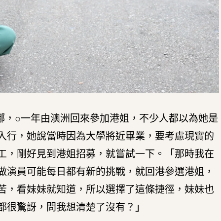
娜，○一年由澳洲回來參加港姐，不少人都以為她是
入行，她說當時因為大學將近畢業，要考慮現實的
工，剛好見到港姐招募，就嘗試一下。「那時我在
做演員可能每日都有新的挑戰，就回港參選港姐，
苦，看妹妹就知道，所以選擇了這條捷徑，妹妹也
都很驚訝，問我想清楚了沒有？」