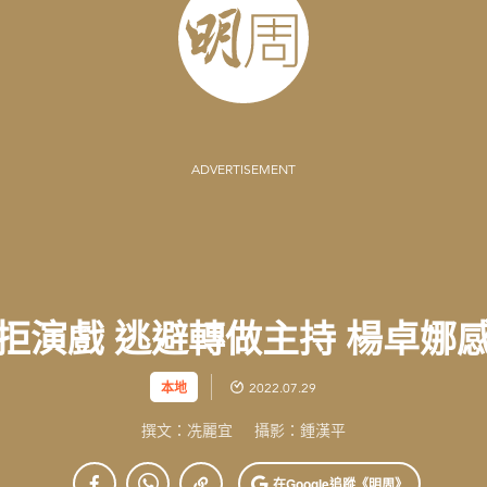
ADVERTISEMENT
拒演戲 逃避轉做主持 楊卓娜
本地
2022.07.29
撰文：冼麗宜
攝影：鍾漢平
在Google
追蹤《明周》