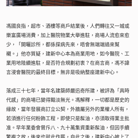
馮國良指，超市、酒樓等商戶結業後，人們轉往又一城或
樂富廣場消費，加上醫院物業大舉進駐，商場人流愈來愈
少，「開曬診所，都係探病先來，唔會無端端過來幫
襯。」他亦質疑，建新中心本為商業用地，如今醫院、工
業用地陸續進駐，是否符合規劃初衷？在商言商，馮不諱
言浸會醫院的最終目標，無非是吸納整座建新中心。
落成三十七年，當年名建築師嚴迅奇所建，被評為「具時
代感」的商場已變得黯淡無光。馮解釋，一切都是歷史的
緣故，當年發展商訂立公契，外牆屬另外的業權人所有，
若須進行任何粉飾工程，即使只是髹油，亦須取得業主批
准。早年業委會曾斥八、九十萬集資重新髹油，但因手續
繁複之故，後來也就此作罷，自此之後，建新中心披上了