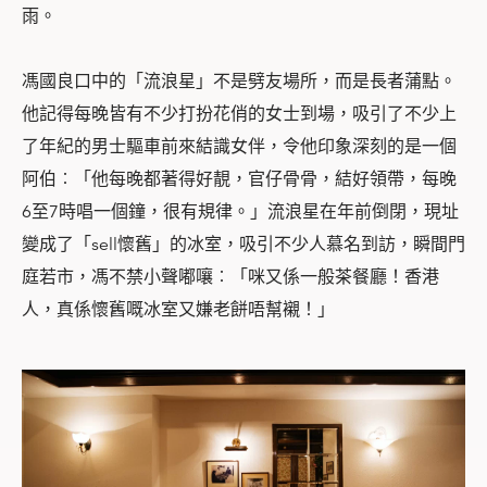
雨。
馮國良口中的「流浪星」不是劈友場所，而是長者蒲點。
他記得每晚皆有不少打扮花俏的女士到場，吸引了不少上
了年紀的男士驅車前來結識女伴，令他印象深刻的是一個
阿伯︰「他每晚都著得好靚，官仔骨骨，結好領帶，每晚
6至7時唱一個鐘，很有規律。」流浪星在年前倒閉，現址
變成了「sell懷舊」的冰室，吸引不少人慕名到訪，瞬間門
庭若市，馮不禁小聲嘟嚷︰「咪又係一般茶餐廳！香港
人，真係懷舊嘅冰室又嫌老餅唔幫襯！」