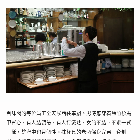
百味閣的每位員工全天候西裝革履。男侍應穿着藍恤衫馬
甲背心，有人結領帶，有人打煲呔，女的不結。不求一式
一樣，整齊中也見個性。抹杯具的老酒保身穿另一套制