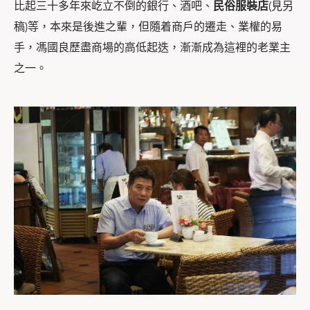
比起三十多年來屹立不倒的銀行、酒吧、
民俗服裝店
(見另
稿)等，本來是後進之輩，但隨着商戶的遷走、業權的易
手，馮國良歷盡商場的高低起迭，漸漸成為這裡的老業主
之一。