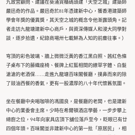
九故宮顧問、建議在葵涌貨櫃碼頭建「天空之城」建築師
嚴迅奇的作品。嚴迅奇於
81年
憑建新中心，
獲香港建築師
學會年獎的優異獎，其天空之城的概念令他漸露頭角
。記
者走訪九龍塘建新中心商戶，與資深傳媒人和浸大同學對
談，逐步拾遺，紀錄商場卅七載鮮為人知的前塵往事。）
穹頂的彩色玻璃、牆上微微泛黃的香江黑白照、茜紅色條
子桌布下的藤織座椅、餐牌上紅藍相間的繚草字體、白髮
滄滄的老酒保……走進九龍塘百味閣餐廳，撲鼻而來的除
了豉油西餐的香氣，更有一股濃厚的八十年代懷舊氛圍。
坐在餐廳中央喝咖啡的馮國良，是餐廳的老闆，也是建新
中心的業委會主席。少時在希爾頓酒店學藝，一步步攀上
總廚之位，94年向家具店頂下舖位落戶至今，眨眼已有廿
四個年頭。百味閣並非建新中心的第一批「原居民」，相