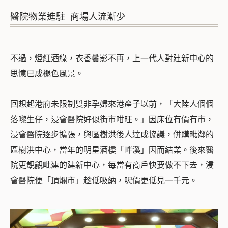
醫院物業進駐 商場人流漸少
不過，燈紅酒綠，衣香鬢影不再，上一代人對建新中心的
思憶已成褪色風景。
回想起港府未限制雙非孕婦來港產子以前，「大陸人個個
落嚟生仔，浸會醫院好似街市咁旺。」因床位有價有市，
浸會醫院逐步擴張，與區樹洪後人達成協議，併購毗鄰的
區樹洪中心，當年的明星酒樓「畔溪」因而結業。後來醫
院更覬覦毗連的建新中心，每當有商戶快要做不下去，浸
會醫院便「頂爛市」趁低吸納，呎價更低見一千元。