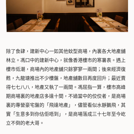
除了食肆，建新中心一如其他蚊型商場，內裏各大地產舖
林立。馮口中的建新中心，就像香港樓市的寒暑表。遇上
樓市低潮，商場內的地產舖只餘寥寥一兩間；後來經濟復
甦，九龍塘推出不少樓盤，地產舖數目再度回升；最近賣
得七七八八，地產又執了一兩間。馮屈指一算，樓市高峰
期商場裏的地產店多達十間，不過當中的佼佼者，是商場
裏的專營豪宅盤的「飛達地產」，儘管看似水靜鵝飛，其
實「生意多到你估佢唔到」，是商場落成三十七年至今屹
立不倒的老大哥。