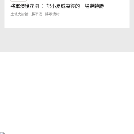
將軍澳後花園 ： 記小夏威夷徑的一場逆轉勝
土地大辯論
將軍澳
將軍澳村