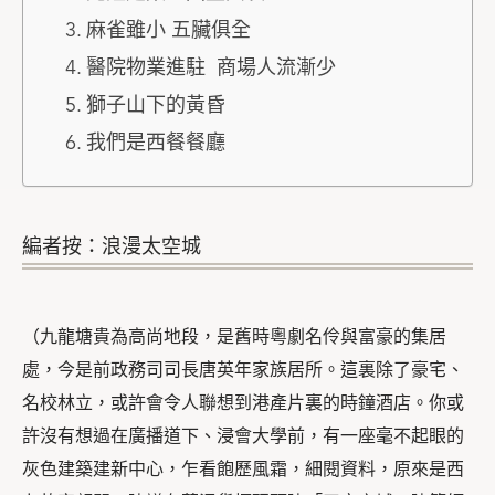
麻雀雖小 五臟俱全
醫院物業進駐 商場人流漸少
獅子山下的黃昏
我們是西餐餐廳
編者按：浪漫太空城
（九龍塘貴為高尚地段，是舊時粵劇名伶與富豪的集居
處，今是前政務司司長唐英年家族居所。這裏除了豪宅、
名校林立，或許會令人聯想到港產片裏的時鐘酒店。你或
許沒有想過在廣播道下、浸會大學前，有一座毫不起眼的
灰色建築建新中心，乍看飽歷風霜，細閱資料，原來是西