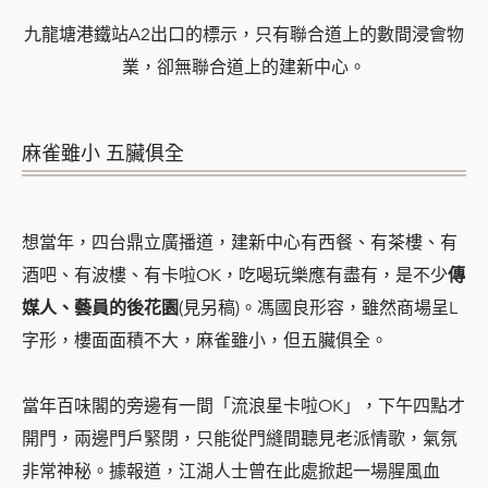
九龍塘港鐵站A2出口的標示，只有聯合道上的數間浸會物
業，卻無聯合道上的建新中心。
麻雀雖小 五臟俱全
想當年，四台鼎立廣播道，建新中心有西餐、有茶樓、有
酒吧、有波樓、有卡啦OK，吃喝玩樂應有盡有，是不少
傳
媒人、藝員的後花園
(見另稿)。馮國良形容，雖然商場呈L
字形，樓面面積不大，麻雀雖小，但五臟俱全。
當年百味閣的旁邊有一間「流浪星卡啦OK」，下午四點才
開門，兩邊門戶緊閉，只能從門縫間聽見老派情歌，氣氛
非常神秘。據報道，江湖人士曾在此處掀起一場腥風血