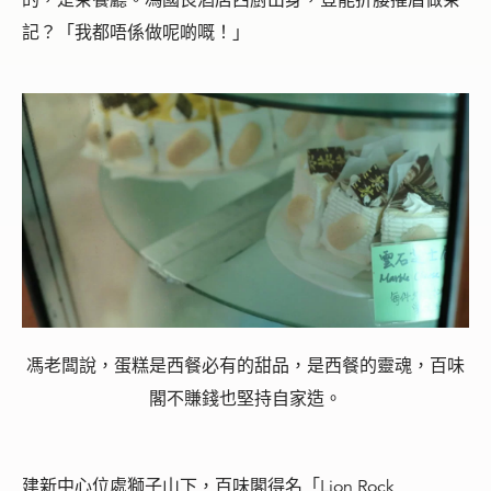
記？「我都唔係做呢啲嘅！」
馮老闆說，蛋糕是西餐必有的甜品，是西餐的靈魂，百味
閣不賺錢也堅持自家造。
建新中心位處獅子山下，百味閣得名「Lion Rock