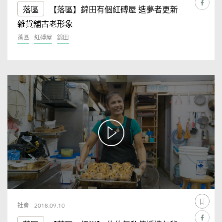
落區
【落區】錦田有個紅磗屋 造夢者更新
雜貨舖古老形象
落區
紅磗屋
錦田
社會
2018.09.10