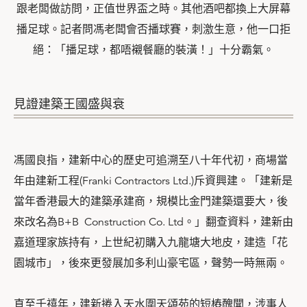
跟老闆做訪問，正值世界盃之時。其他酒吧都換上大屏幕
播足球。記者問馮老闆會否播球賽，刺激生意，他一口拒
絕：「播足球，都唔襯餐廳的裝潢！」十分霸氣。
見證建築王國盛與衰
馮國良指，建新中心的歷史可追溯至八十年代初，商場當
年由建新工程(Franki Contractors Ltd.)斥資興建。「建新是
當年香港最大的建築承建商，規模比金門建築還要大，後
來改名為B+B Construction Co. Ltd。」翻查資料，建新由
嘉道理家族持有，上世紀初購入九龍塘大地皮，建造「花
園城市」，後來更發展加多利山豪宅區，聲勢一時無兩。
直至千禧年，建新捲入天水圍天頌苑的短樁醜聞，涉事人