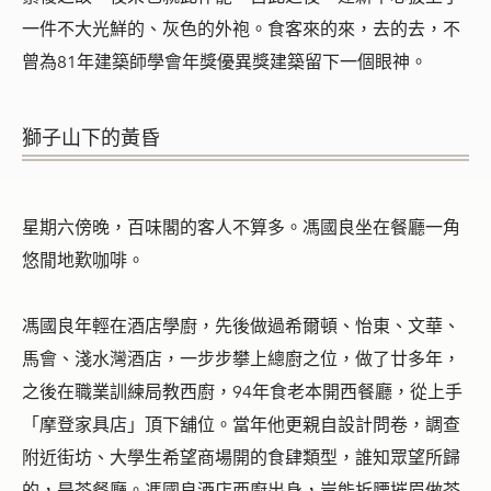
一件不大光鮮的、灰色的外袍。食客來的來，去的去，不
曾為81年建築師學會年獎優異獎建築留下一個眼神。
獅子山下的黃昏
星期六傍晚，百味閣的客人不算多。馮國良坐在餐廳一角
悠閒地歎咖啡。
馮國良年輕在酒店學廚，先後做過希爾頓、怡東、文華、
馬會、淺水灣酒店，一步步攀上總廚之位，做了廿多年，
之後在職業訓練局教西廚，94年食老本開西餐廳，從上手
「摩登家具店」頂下舖位。當年他更親自設計問卷，調查
附近街坊、大學生希望商場開的食肆類型，誰知眾望所歸
的，是茶餐廳。馮國良酒店西廚出身，豈能折腰摧眉做茶