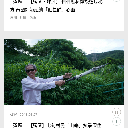
落區
【落區・坪洲】 伯伯無私傳授造包秘
方 泰國師奶延續「麵包舖」心血
坪洲
社區
落區
社會
2018.08.27
落區
【落區】七旬村民「山寨」抗爭保住