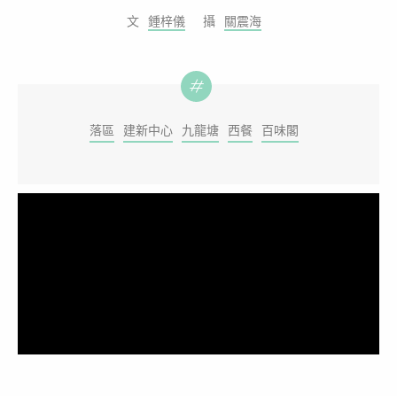
鍾梓儀
關震海
落區
建新中心
九龍塘
西餐
百味閣