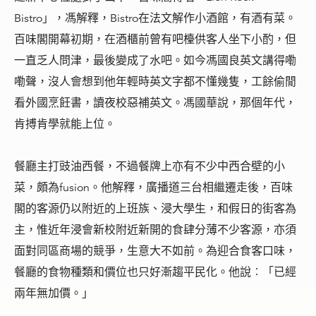
Bistro」，馮解釋，Bistro在法文解作小酒館，有酒有菜。
百味閣開幕初期，在酒櫃前曾有吧檯供客人坐下小酌，但
一直乏人問津，最後變成了水吧。如今馮國良英文講得嘞
嘞聲，沒人會想到他年輕時英文字都不懂幾隻，工餘偷閒
看外國烹飪書，讀夜校惡補英文。馮國華說，那個年代，
肯搏肯學就能上位。
餐廳主打豉油西餐，不過餐牌上亦有不少中西合壁的小
菜，頗為fusion。他解釋，廣播道三台相繼遷走後，百味
閣的客源仍以附近的上班族、浸大學生，和假日的街客為
主，惟近年浸會新校附近新開的食肆分薄不少客源，亦須
面對同區商場的競爭，生意大不如前。為迎合食客口味，
餐廳的食物種類和價位也只好漸趨平民化。他說︰「已經
兩年無加價。」