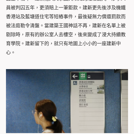
員被判囚五年，更須賠上一筆鉅款。建新更先後涉及機鐵
香港站及藍塘道住宅等短樁事件，最後疑無力償還罰款而
被法庭勒令清盤。當建築王國神話不再，建新在名單上被
剔除時，原有的辦公室人去樓空，後來變成了浸大持續教
育學院。建新留下的，就只有地圖上小小的一座建新中
心。