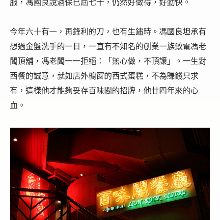
服，馮國良說酒保已屆七十，仍然好做得，好勤快。
今年六十有一，再鋒利的刀，也有生鏽時。馮國良坦承有
想過金盤洗手的一日，一直有不知名的創業一族致電馮老
闆頂舖，馮老闆一一拒絕：「無心做，不頂讓」。一生對
西餐的誠意，就如店外櫥窗的西式蛋糕，不為賺錢只求
有，這樣他才能夠妥存百味閣的招牌，他廿四年來的心
血。