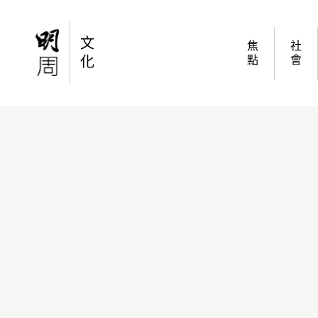
Still or Sparkling Water？品水如品酒一樣充滿
文
焦
社
化
點
會