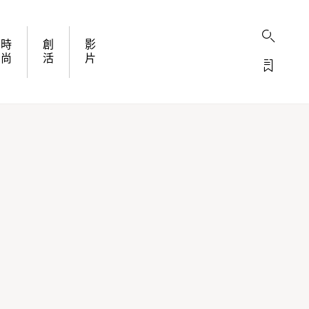
時
創
影
尚
活
片