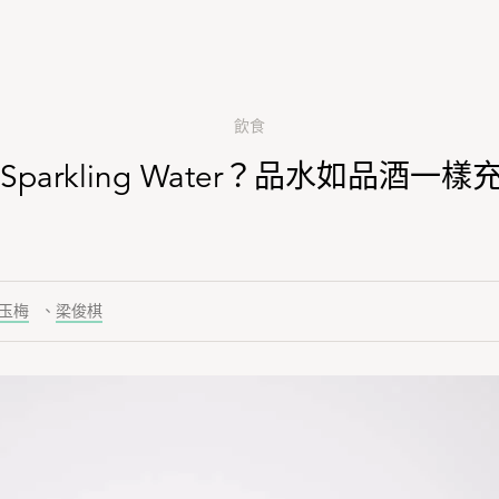
飲食
 or Sparkling Water？品水如品酒
玉梅
、
梁俊棋