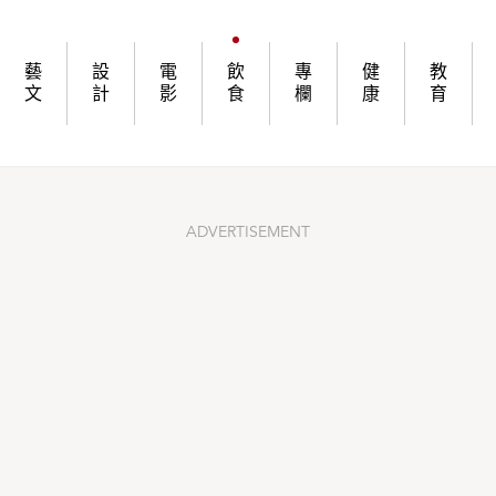
學問
藝
設
電
飲
專
健
教
文
計
影
食
欄
康
育
ADVERTISEMENT