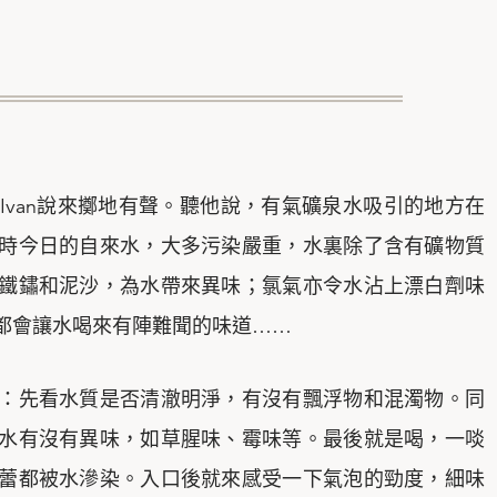
Ivan說來擲地有聲。聽他說，有氣礦泉水吸引的地方在
時今日的自來水，大多污染嚴重，水裏除了含有礦物質
鐵鏽和泥沙，為水帶來異味；氯氣亦令水沾上漂白劑味
都會讓水喝來有陣難聞的味道……
：先看水質是否清澈明淨，有沒有飄浮物和混濁物。同
水有沒有異味，如草腥味、霉味等。最後就是喝，一啖
蕾都被水滲染。入口後就來感受一下氣泡的勁度，細味