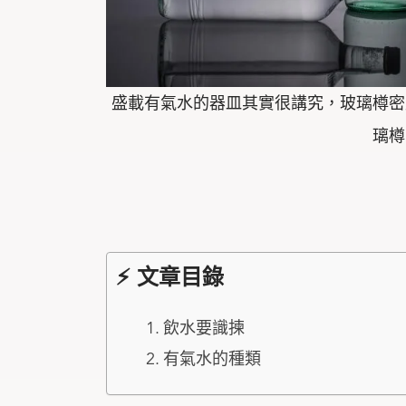
盛載有氣水的器皿其實很講究，玻璃樽密
璃樽
⚡ 文章目錄
飲水要識揀
有氣水的種類