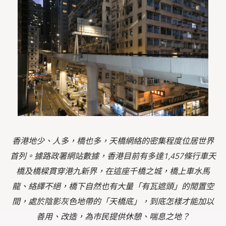
香港地少、人多，橋也多，天橋網絡的密集程度位居世界
首列。據路政署網站數據，香港目前有多達1,457條行車天
橋及橋樑貫穿港九新界，在這座千橋之城，橋上車水馬
龍、絡繹不絕，橋下自然也有大量「有瓦遮頭」的閒置空
間，處於陰影灰色地帶的「天橋底」，到底怎樣才能加以
善用、改造，為市民提供休憩、喘息之地？