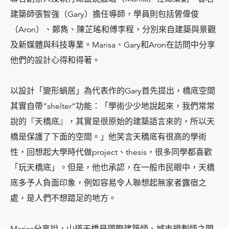
建築師張智強（Gary）擔任導師，學員則包括曾偉俊
（Aron）、鄭雋、陳芷瑤和傅李程，分別來自建築與景觀
及新媒體與科技專業。Marisa、Gary和Aron在訪問中分享
他們的設計心得和得著。
以設計「變形蝸居」為代表作的Gary首先提出，橋底空間
其實自帶”shelter”功能：「學術少少地說起來，我們常常
說的『天橋底』，其實是很原始的建築語言來的，所以天
橋是保護了下面的空間。」他笑言天穚底有很高的學術
性，回想起大學時代做project、thesis，很多同學都喜歡
「玩天橋底」。但是，他也承認，在一般市民眼中，天橋
底多予人負面印象，例如容易令人聯想起無家者露宿之
處，是人們不想踏足的地方。