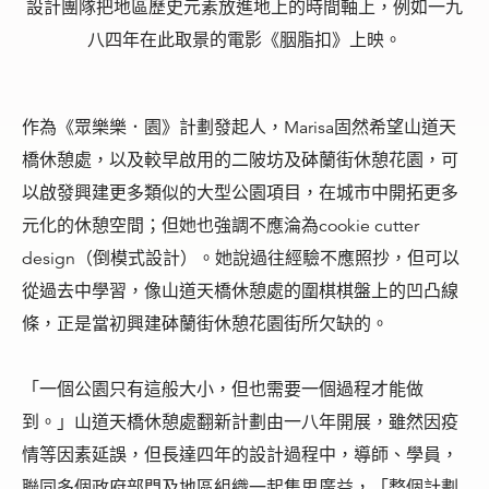
設計團隊把地區歷史元素放進地上的時間軸上，例如一九
八四年在此取景的電影《胭脂扣》上映。
作為《眾樂樂．園》計劃發起人，Marisa固然希望山道天
橋休憩處，以及較早啟用的二陂坊及砵蘭街休憩花園，可
以啟發興建更多類似的大型公園項目，在城市中開拓更多
元化的休憩空間；但她也強調不應淪為cookie cutter
design（倒模式設計）。她說過往經驗不應照抄，但可以
從過去中學習，像山道天橋休憩處的圍棋棋盤上的凹凸線
條，正是當初興建砵蘭街休憩花園街所欠缺的。
「一個公園只有這般大小，但也需要一個過程才能做
到。」山道天橋休憩處翻新計劃由一八年開展，雖然因疫
情等因素延誤，但長達四年的設計過程中，導師、學員，
聯同多個政府部門及地區組織一起集思廣益，「整個計劃