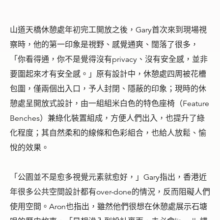
山道天橋休憩處年初完工開放之後，Gary首次來到現場視
察時，他的第一印象是視野、感覺通爽、闊落了很多，
「你看得通，你不是覺得沒有privacy、沒有安全感，並非
要圍起來才有安全感。」原有設計中，休憩處四周被花槽
包圍，僅兩個出入口，予人封閉、隱蔽的印象；現時的休
憩處呈開放式設計，由一組組米白色的特色座椅（Feature
Benches）兼綠化裝置組成，方便人們出入，也提升了綠
化程度；其自然柔和的線條和色彩組合，也給人放鬆、愉
悅的效果。
「公園並不是愈多視覺元素就愈好，」Gary指出，香港近
年很多公共空間設計都有over-done的情況，反而阻礙人們
使用空間。Aron也指出，雖然他們很想在休憩處展示石塘