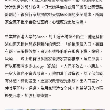
Marisa分享說，山道天橋是國際建築師、城市規劃師之間
津津樂道的設計案例，但當她準備在此展開微型公園實驗
計劃時，很多行家都提醒她天橋底公園的安全隱患，所謂
安全感不但來自物理空間，心理感受更是關鍵。
畢業於香港大學的Aron，對山道天橋並不陌生，他這樣描
述山道天橋休憩處翻新前的情況：「前後兩個入口，裏面
有兩、三張棋盤枱，白天有很多伯伯在那裏下棋、賭錢、
吸煙……晚上也有很多無家者把家當都推來，睡在那裏；
所以那裏有少少dodgy（危險），人們不敢去，小朋友、
一家大細也不會去那裏。」他們着手改造後，除了保留既
有休憩、綠化設施，更重視改善燈光系統、出入口設計，
使其更開放、通透，為用家營造安全感，也希望融入地區
歷史元素，加強社羣連繫。