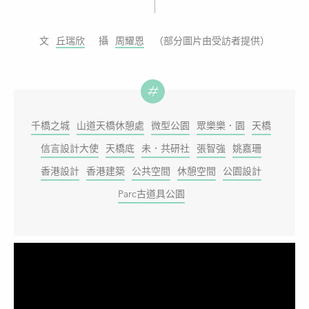
丘瑞欣
周耀恩
（部分圖片由受訪者提供）
千橋之城
山道天橋休憩處
微型公園
眾樂樂．園
天橋
信言設計大使
天橋底
未．共研社
張智強
姚嘉珊
香港設計
香港建築
公共空間
休憩空間
公園設計
Parc古道具公園