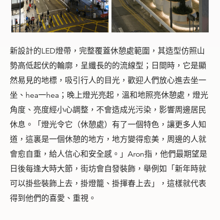
新設計的LED燈帶，完整覆蓋休憩處範圍，其造型仿照山
勢高低起伏的輪廓，呈纖長的的流線型；日間時，它是顯
然易見的地標，吸引行人的目光，歡迎人們放心進去坐一
坐、hea一hea；晚上燈光亮起，溫和地照亮休憩處，燈光
角度、亮度經小心調整，不會造成光污染，影響周邊居民
休息。「燈光令它（休憩處）有了一個特色，讓更多人知
道，這裏是一個休憩的地方，地方變得愈美，周邊的人就
會愈自重，給人信心和安全感。」Aron指，他們最期望是
日後每逢大時大節，街坊會自發裝飾，舉例如「新年時就
可以掛些裝飾上去，掛燈籠、掛揮春上去」，這樣就代表
得到他們的喜愛、重視。