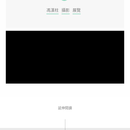
馮漢柱
攝影
展覽
延伸閱讀