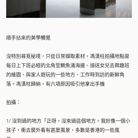
順手拈來的美學觸覺
沒特別尋覓秘境，只從日常擷取素材，馮漢柱拍攝地點是
每日上下班必經的北角至鰂魚涌海邊、接送女兒去興趣班
的維園、與家人遊玩的一些地方、工作時到訪的新鮮角
落。馮漢柱歸納，有六項原因吸引他拿出手機
拍攝：
1/ 沒到過的地方「正呀，沒來過這個地方。我好像一個小
孩子，衝去窗外
看有甚麼風景，多數是香港的一些風