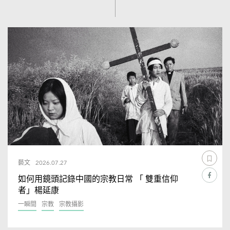
藝文
2026.07.27
如何用鏡頭記錄中國的宗教日常 「 雙重信仰
者」楊延康
一瞬間
宗教
宗教攝影