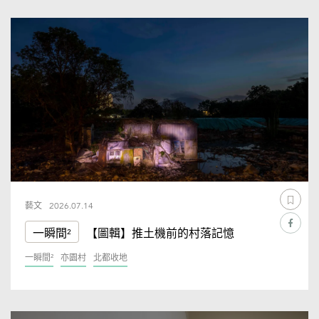
藝文
2026.07.14
一瞬間²
【圖輯】推土機前的村落記憶
一瞬間²
亦園村
北都收地