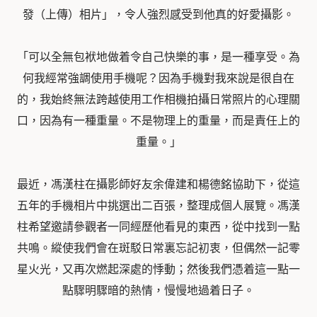
發（上傳）相片」，令
人強烈感受到他真的好愛攝影。
「可以全無包袱地做着令自己快樂的事，是一種享受。為
何我經常強調使用手機呢？因為手機對我來說是很自在
的，我始終無法跨越使用工作相機拍攝日常照片的心理關
口，因為
有一種重量。不是物理上的重量，而是責任上的
重量。」
最近，馮漢柱在攝影師好友余偉建和楊德銘協助下，從這
五年的手機相片中挑選出二百張，整理成個人展覽。馮漢
柱希望邀請參觀者一同經歷他看見的東西，從中找到一點
共鳴。縱使我們會在斑駁日常裏忘記初衷，但偶然一記零
星火光，又再次燃起深處的悸動；然後我們憑着這一點一
點驟明驟暗的熱情，慢慢地過着日子。