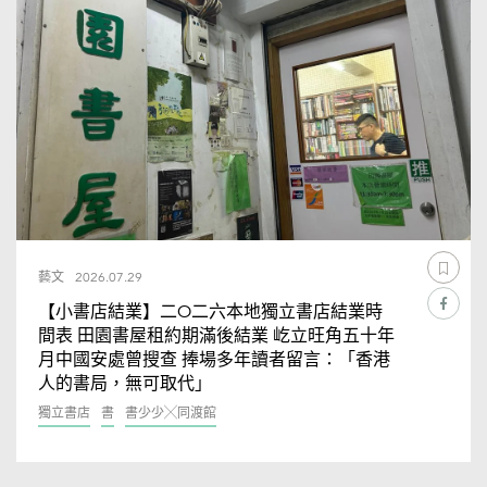
藝文
2026.07.29
【小書店結業】二O二六本地獨立書店結業時
間表 田園書屋租約期滿後結業 屹立旺角五十年
月中國安處曾搜查 捧場多年讀者留言：「香港
人的書局，無可取代」
獨立書店
書
書少少╳同渡館