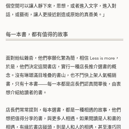
個空間可以讓人靜下來，思想，或者進入文字，進入對
話，或藝術，讓人更接近創造或原始的真善美。」
每一本書，都有值得的故事
面對紛紜雜沓，他們寧願化繁為簡，相信 Less is more，
於是，他們決定這間書店，實行一種店長推介選書的概
念。沒有琳瑯滿目堆疊的書山，也不鬥快上架人氣暢銷
書，只有十本書——每一本都是店長們認真閱畢後，由衷
想介紹給讀者的書。
店長們常常提到，每本選書，都是一種相遇的故事，他們
想把值得分享的書，與更多人相遇。如果閱讀是人和書的
相遇，有緣於書店碰頭，則是人和人的相遇，甚至湊巧同