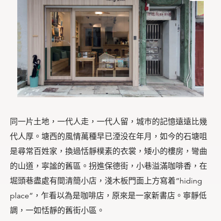
同一片土地，一代人走，一代人留，城巿的記憶遠遠比幾
代人厚。塘西的風情萬種早已湮没在年月，如今的石塘咀
是尋常百姓家，換過恬靜樸素的衣裳，矮小的樓房，彎曲
的山道，寜謐的舊區。拐進保德街，小巷溢滿咖啡香，在
堀頭巷盡處有間清簡小店，淺木板門面上方寫着”hiding
place”，乍看以為是咖啡店，原來是一家新書店。寧靜低
調，一如恬靜的舊街小區。