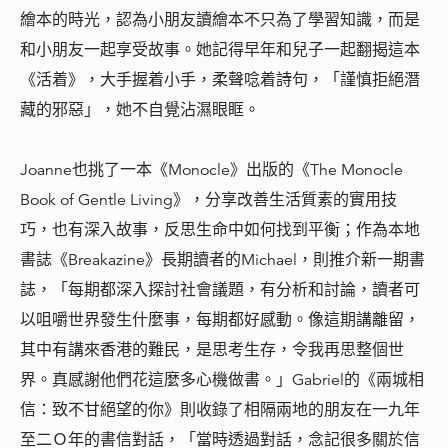
繪本的時光，認為小朋友讀繪本不只為了學習知識，而是
和小朋友一起享受故事。她記得早年和兒子一起翻揭這本
《活着》，大手握着小手，柔聲唸着詩句，「謹慎拒絕潛
藏的邪惡」，她不自覺沾濕眼眶。
Joanne也挑了一本《Monocle》出版的《The Monocle
Book of Gentle Living》，分享改善生活質素的實用技
巧，也有深入故事，反思生命中如何找到平衡；作為本地
書誌《Breakazine》長期讀者的Michael，則推介新一期書
誌，「每期都深入探討社會議題，有分析和討論，讀者可
以咀嚼世界發生什麼事，每期都好感動。像這期講離留，
其中有講來香港的難民，是思考生存，令我再思整個世
界。真感謝他們花這麼多心機做書。」Gabriel的《兩城相
信：致不甘絕望的你》則收錄了相隔兩地的朋友在一九年
至二Ｏ年的書信對話，「當時透過對話，念記很多關於信