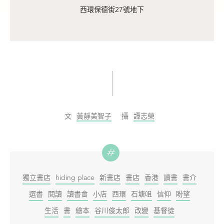
西環保德街27號地下
黃靜美智子
譚志榮
獨立書店
hiding place
新書店
書店
香港
讀書
書介
選書
閱讀
讀書會
小店
西環
石塘咀
信仰
盼望
生活
書
繪本
谷川俊太郎
改變
基督徒