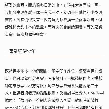
望愛的東西，關於很多日常的事。」這樣大家圍成一圈，
互相分享讀後感，你一言我一語，就似平日他們的小型讀
書會，店長們也笑言，因為每周都會換一至兩本新書，但
都維持大約十本的數量。而每次開會討論選書，等於是讀
書會，每次都傾得興奮。
一事能狂便少年
既然書本不多，他們闢出一半空間作座位，讓讀者專心讀
書，也可以舉行分享會，開張數月，已邀請過作者、攝影
師前來分享。地方有限，每次分享會最多只能容納二十
人，但講者與觀眾的距離很近，反而談得更深入，Michael
憶述：「很開心，看到大家都投入享受，離開時都帶着
refresh的心情，對參加者都幾鼓舞。我每日都期待有什麼