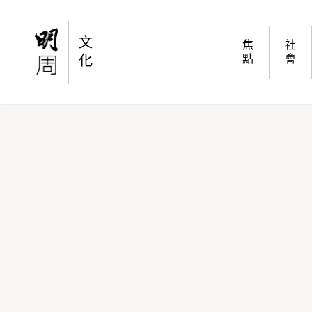
【史學泰斗余英時逝世】出版《余英時回憶錄》
文
焦
社
化
點
會