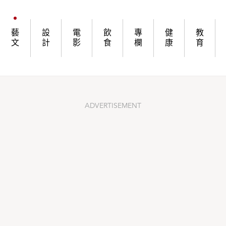
 允晨文化廖志峰憶一代學人：余老師具備知識分子的士人精神
藝
設
電
飲
專
健
教
文
計
影
食
欄
康
育
ADVERTISEMENT