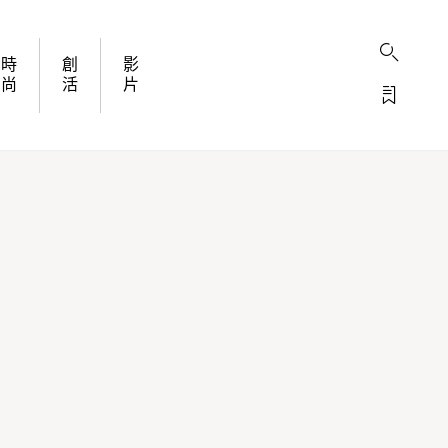
時
創
影
尚
活
片