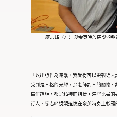
廖志峰（左）與余英時於唐奬頒奬禮
「以出版作為連繫，我覺得可以更親近去
受到是人格的光輝，余老師對人的關懷、
價值體現，都是精神的指標，這些比書的
行人，廖志峰娓娓追憶在余英時身上彰顯