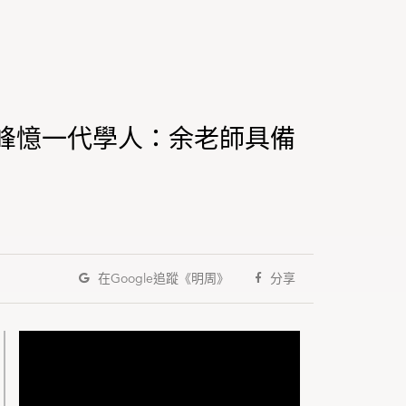
峰憶一代學人：余老師具備
在Google
追蹤《明周》
分享