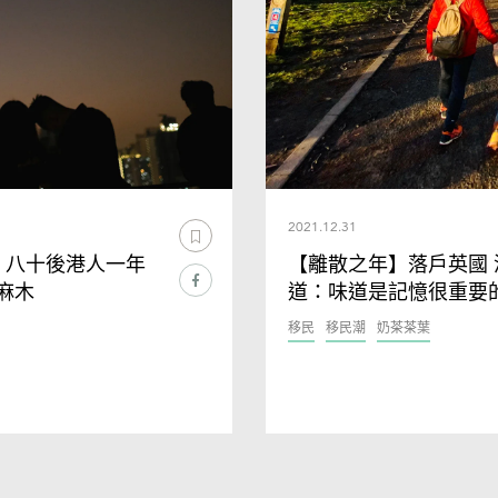
2021.12.31
 八十後港人一年
【離散之年】落戶英國 
麻木
道：味道是記憶很重要
移民
移民潮
奶茶茶葉