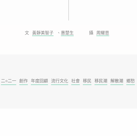
黃靜美智子
、
惠楚生
周耀恩
二○二一
創作
年度回顧
流行文化
社會
移民
移民潮
解散潮
鄉愁