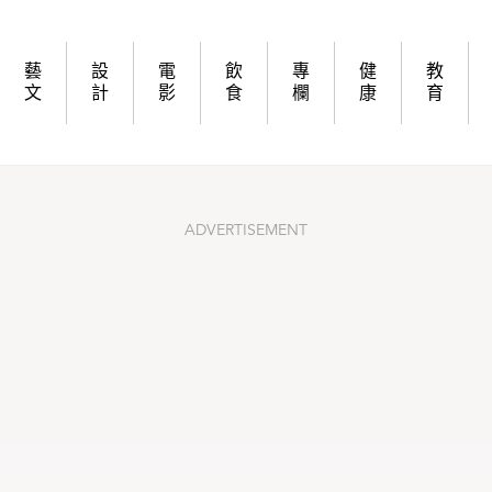
PARTURE
藝
設
電
飲
專
健
教
文
計
影
食
欄
康
育
ADVERTISEMENT