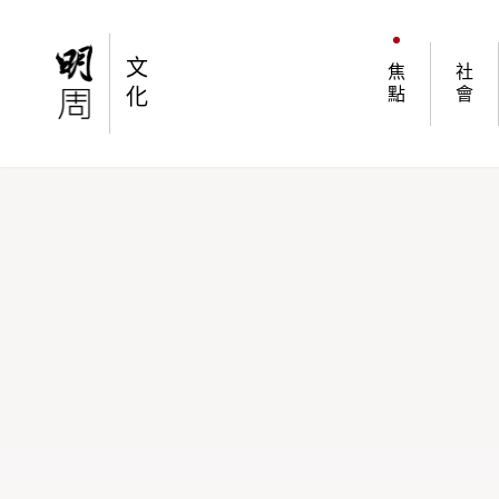
【離散之年】前言：離散之年 2021 YEAR OF DE
文
焦
社
化
點
會