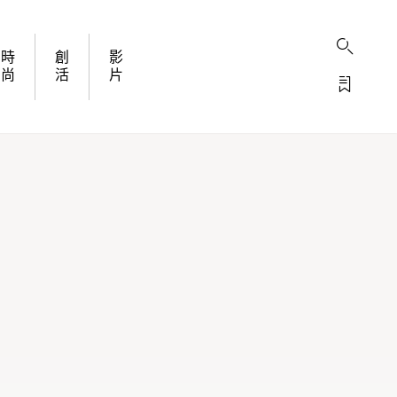
時
創
影
尚
活
片