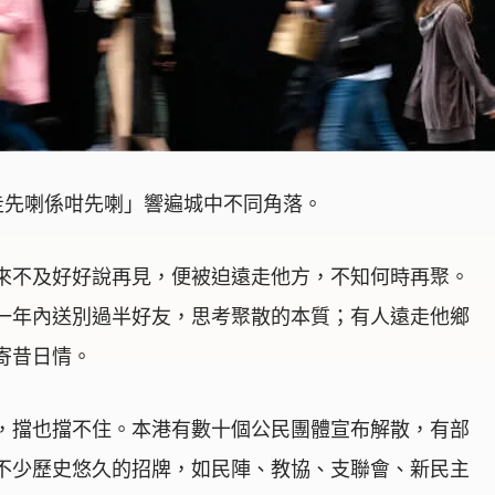
走先喇係咁先喇」響遍城中不同角落。
來不及好好說再見，便被迫遠走他方，不知何時再聚。
一年內送別過半好友，思考聚散的本質；有人遠走他鄉
寄昔日情。
，擋也擋不住。本港有數十個公民團體宣布解散，有部
不少歷史悠久的招牌，如民陣、教協、支聯會、新民主