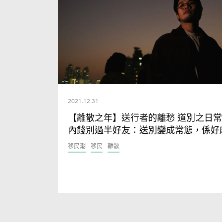
2021.12.31
【離散之年】送行者的離愁 道別之日常
內餞別過半好友：送別變成常態，係好
移民潮
移民
離散