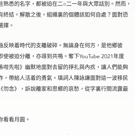
些熟悉的名字，都被迫在二○二一年與大眾話別。然而，
有終結。解散之後，組織裏的個體該如何自處？面對恐
選擇。
曲反映着時代的支離破碎。無論身在何方，是他鄉彼
被迫分離，亦尋到共鳴。奪下YouTube 2021年度
係咁先啦》幽默地面對去留的掙扎與內疚，讓人們能夠
作，帶給人活着的勇氣。填詞人陳詠謙面對這一波移民
《勿念》，訴說離家和思鄉的哀愁，從字裏行間流露最
你看看月圓。