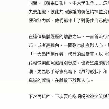
同盟、《蘋果日報》、中大學生會……這
失去組織，彼此共同擁護的價值精神並沒
懼和無力感，他們都作出了對得住自己的
在這個集體經歷的離散之年，一首首流行
邦，或者高牆內，一闕歌也能撫慰人心，即使
「十大熱門創作者」榜首的試當真，以《
藉輕快樂曲沉澱離別愁緒，也希望繼續創
潮，更為歌手岑寧兒寫下《風的形狀》和
真誠的感情，在離散下凝聚人心。
下次再玩吖，下次要吃吃喝喝說說笑笑與