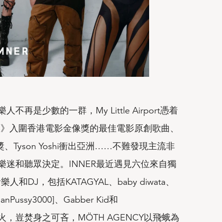
是少數的一群，My Little Airport憑着
香港》入圍香港電影金像獎的最佳電影原創歌曲、
獎、Tyson Yoshi衝出亞洲……不難發現主流非
迷和聽眾決定。INNER最近遇見六位來自獨
和DJ，包括KATAGYAL、⁠baby diwata、
ianPussy3000]、⁠Gabber Kid和
之赴火，豈焚身之可吝，MÖTH AGENCY以飛蛾為