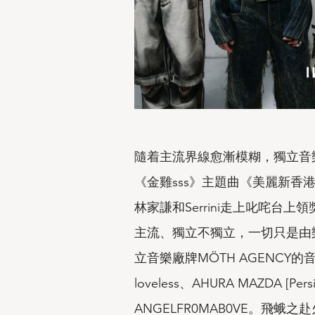
隨着主流界線愈漸模糊，獨立音樂人不再
《金雞sss》主題曲《美麗新
林家謙和Serrini走上叱咤台上領
主流、獨立不獨立，一切只是由樂
立音樂廠牌MÖTH AGENCY的音樂人
loveless、⁠AHURA MAZDA [Pers
ANGELFR0MAB0VE。飛蛾