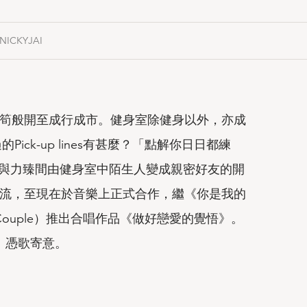
NICKYJAI
筍般開至成行成市。健身室除健身以外，亦成
過的
Pick-up lines
有甚麼？「點解你日日都練
與力臻間由健身室中陌生人變成親密好友的開
流，至現在於音樂上正式合作，繼《你是我的
ouple
）推出合唱作品《做好戀愛的覺悟》。
憑歌寄意。