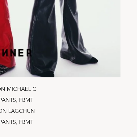
N MICHAEL C
PANTS, FBMT
ON LAGCHUN
PANTS, FBMT