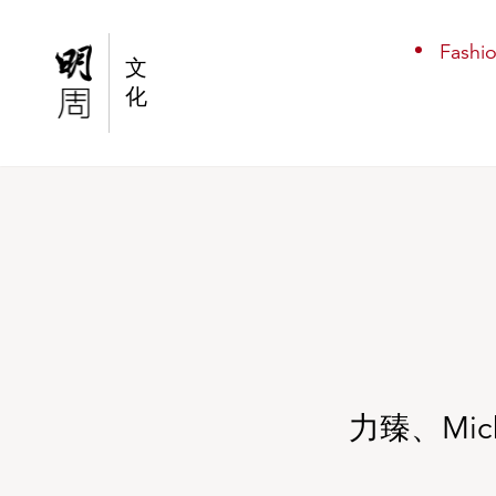
力臻、Michael C｜由健身室陌生人變成音樂上
Fashi
文
化
力臻、Mi