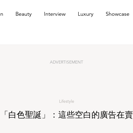
？
on
Beauty
Interview
Luxury
Showcase
ADVERTISEMENT
Lifestyle
「白色聖誕」：這些空白的廣告在賣