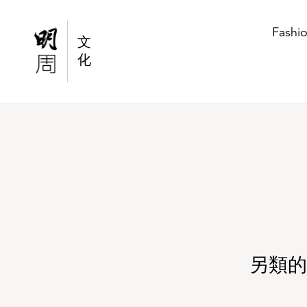
另類的「白色聖誕」：這些空白的廣告在賣甚麼
Fashi
文
化
另類的