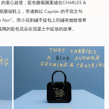
童心啟發，藍色雛菊圖案縫在CHARLES &
線厚底樂福鞋上，旁邊飾以 Capitán 的手寫文句
Me Blue Not”。而小花刺繡手提包上則繡有她散發希
孤獨的藍色花朵在混凝土中綻放的故事。