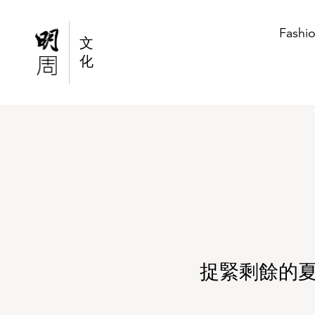
捉緊剩餘的夏天！韓國美妝教主PONY教你夏日
Fashi
文
化
捉緊剩餘的夏