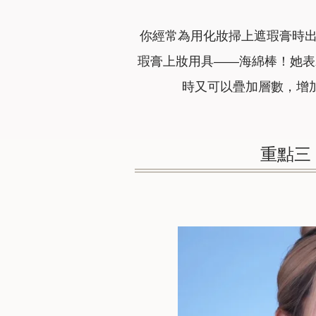
你經常為用化妝掃上遮瑕膏時出
瑕膏上妝用具——海綿棒！她表
時又可以疊加層數，增
重點三