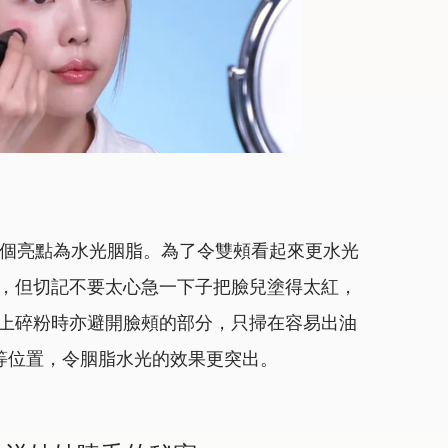
個亮點為水光胭脂。為了令雙頰看起來更水光
脂，但切記不要太心急一下子把臉兒塗得太紅，
在上碎粉時亦避開臉頰的部分，只掃在容易出油
等位置，令胭脂水光的效果更突出。