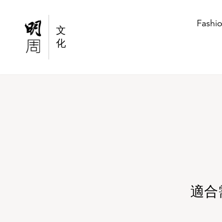
適合需要情緒舒緩的香港人，線香、擴香石DIY
Fashi
文
化
適合