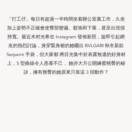
「打工仔」每日有超過一半時間坐着辦公室裏工作，久坐
加上姿勢不正確會使臀部變扁、鬆弛和下垂，甚至出現假
胯寬。最近木村光希在 Instagram 發佈新照，旋即引起網
友的熱烈討論，身穿緊身裙的她曬出 BVLGARI 秋冬新款
Serpenti 手袋，但大家都 將目光集中於表露無遺的好身材
上，S 型曲線令人羨慕不己， 她亦大方公開練蜜桃臀的秘
訣，擁有翹臀的她原來只靠這 3 招動作？