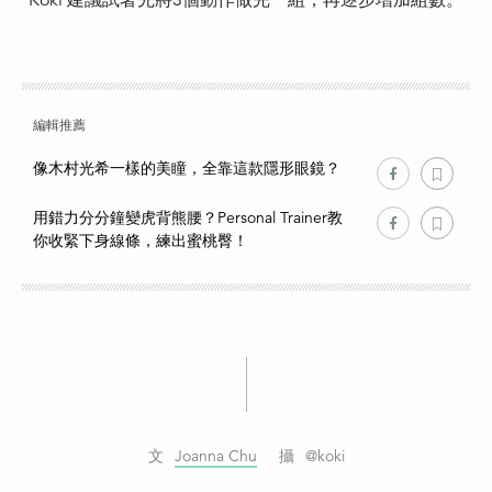
Koki 建議試著先將3個動作做完一組，再逐步增加組數。
編輯推薦
像木村光希一樣的美瞳，全靠這款隱形眼鏡？
用錯力分分鐘變虎背熊腰？Personal Trainer教
你收緊下身線條，練出蜜桃臀！
Joanna Chu
@koki