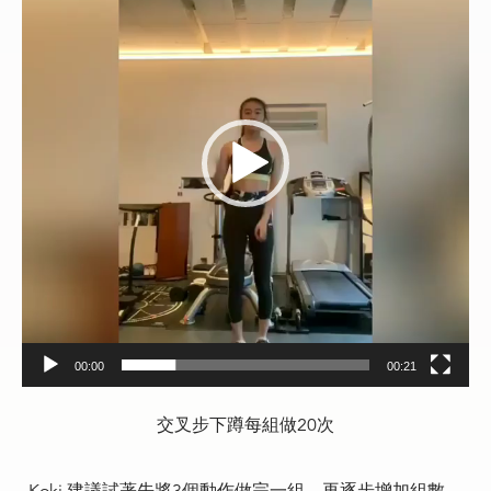
00:00
00:21
交叉步下蹲每組做20次