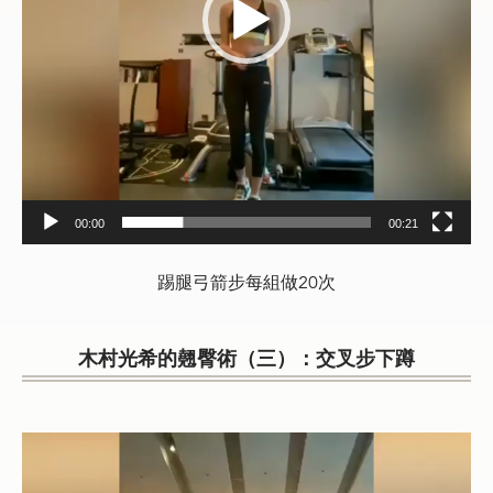
00:00
00:21
踢腿弓箭步每組做20次
木村光希的翹臀術（三）：交叉步下蹲
Video
Player