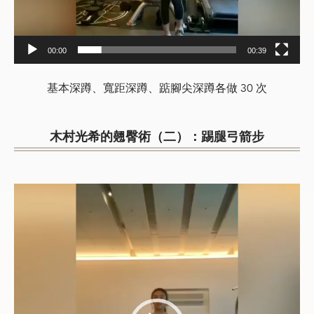
00:00
00:39
基本深蹲、寬距深蹲、踮腳尖深蹲各做 30 次
木村光希的翹臀術（二）：踢腿弓箭步
Video
Player