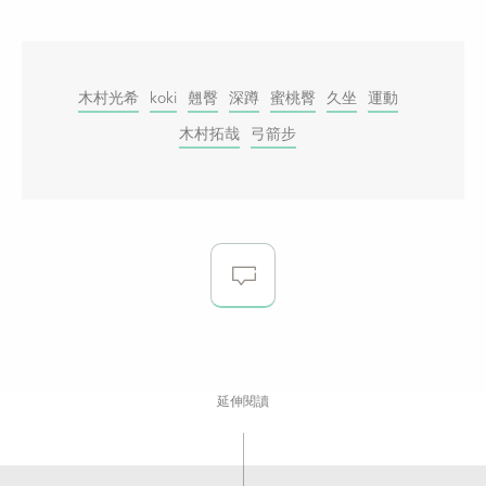
木村光希
koki
翹臀
深蹲
蜜桃臀
久坐
運動
木村拓哉
弓箭步
延伸閱讀