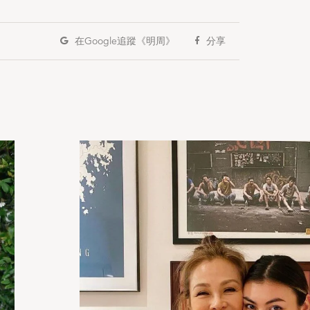
在Google
追蹤《明周》
分享