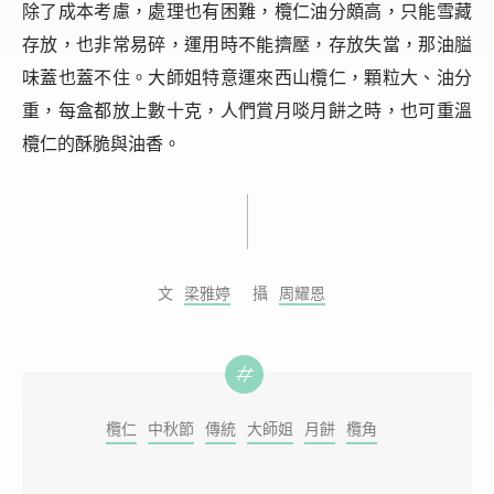
除了成本考慮，處理也有困難，欖仁油分頗高，只能雪藏
存放，也非常易碎，運用時不能擠壓，存放失當，那油膉
味蓋也蓋不住。大師姐特意運來西山欖仁，顆粒大、油分
重，每盒都放上數十克，人們賞月啖月餅之時，也可重溫
欖仁的酥脆與油香。
梁雅婷
周耀恩
欖仁
中秋節
傳統
大師姐
月餅
欖角