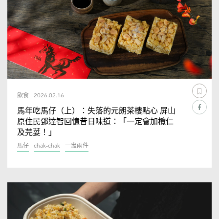
飲食
2026.02.16
馬年吃馬仔（上）：失落的元朗茶樓點心 屏山
原住民鄧達智回憶昔日味道：「一定會加欖仁
及芫荽！」
馬仔
chak-chak
一盅兩件