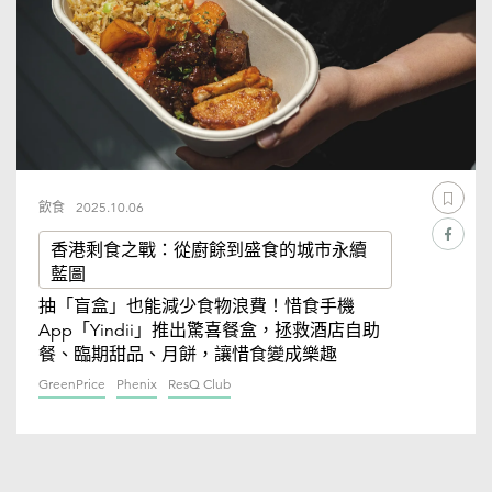
飲食
2025.10.06
香港剩食之戰：從廚餘到盛食的城市永續
藍圖
抽「盲盒」也能減少食物浪費！惜食手機
App「Yindii」推出驚喜餐盒，拯救酒店自助
餐、臨期甜品、月餅，讓惜食變成樂趣
GreenPrice
Phenix
ResQ Club