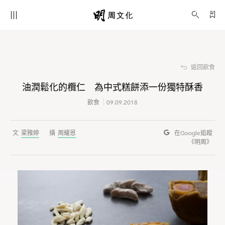
油潤鬆化的欖仁 為中式糕餅添一份獨特酥香
飲食
返回飲食
油潤鬆化的欖仁 為中式糕餅添一份獨特酥香
飲食
09.09.2018
梁雅婷
周耀恩
在Google
追蹤
《明周》