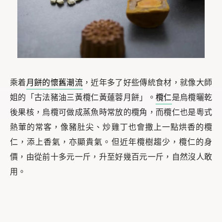
乘着
月餅的懷舊潮流
，近年多了好些傳統食材，就像大師
姐的「古法豬油三黃欖仁黃蓮蓉月餅」。
欖仁
是烏欖曬乾
後果核，烏欖可做成蒸魚時常放的欖角，而欖仁也是粵式
熱葷的常客，像豬肚尖、炒雞丁也會撒上一點烘香的欖
仁，添上香氣，亦顯貴氣。但近年欖樹趨少，欖仁的身
價，由從前十多元一斤，升至好幾百元一斤，自然沒人敢
用。