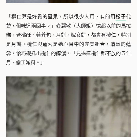
「欖仁算是好貴的堅果，所以很少人用，有的用
松子
代
替，但味道兩回事。」麥麗敏（大師姐）憶起以前的馬拉
糕、合桃酥、蓮蓉包、月餅、嫁女餅，都會有欖仁，特別
是月餅，欖仁與蓮蓉是她心目中的完美組合，清幽的蓮
蓉，恰巧襯托出欖仁的醇濃，「見過連欖仁都不放的五仁
月，偷工減料。」