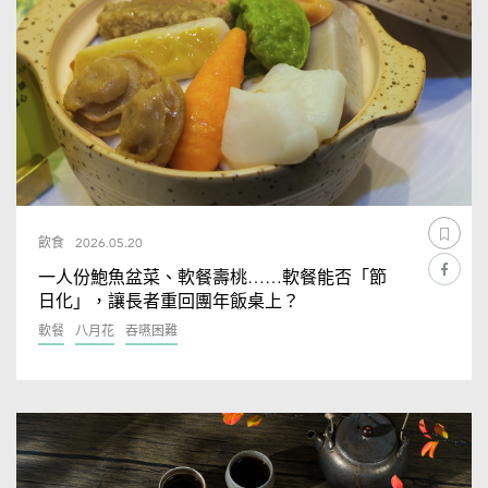
飲食
2026.05.20
一人份鮑魚盆菜、軟餐壽桃……軟餐能否「節
日化」，讓長者重回團年飯桌上？
軟餐
八月花
吞嚥困難