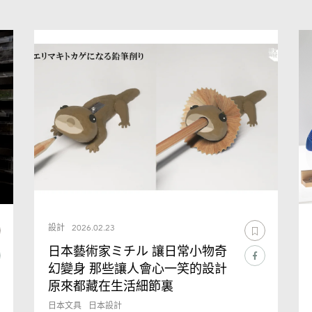
設計
2026.02.23
日本藝術家ミチル 讓日常小物奇
幻變身 那些讓人會心一笑的設計
原來都藏在生活細節裏
日本文具
日本設計