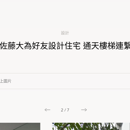
設計
do佐藤大為好友設計住宅 通天樓梯連
上圖片
3 / 7