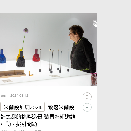
設計
2024.06.12
米蘭設計周2024
散落米蘭設
計之都的挑畔造景 裝置藝術邀請
互動、挑引問題