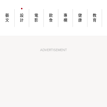
代人
藝
設
電
飲
專
健
教
文
計
影
食
欄
康
育
ADVERTISEMENT