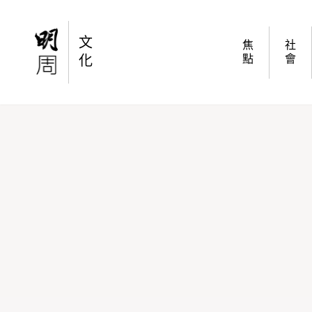
Nendo佐藤大為好友設計住宅 通天樓梯連繫三
文
焦
社
化
點
會