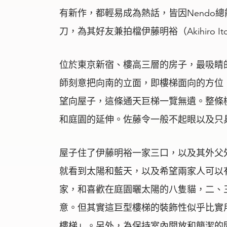
有新作，都輕易成為熱話，皆因Nendo
刀，為其好友兼拍檔伊藤明裕（Akihiro 
位於東京新宿、樓高三層的房子，最吸睛
師刻意把向南的立面，即樓梯面向的方位
望向屋子，這條通天巨梯一覽無遺。整條
和庭園的延伸。佐藤令一般不起眼以及只
屋子住了伊藤明裕一家三口，以及其外父
就看到太陽和藍天，以及希望兩家人可以
家，和喜歡在庭園曬太陽的八隻貓，二、
意。但其實這巨型樓梯的裝飾性似乎比實
樓梯」。另外，為保持室內開放和簡潔的