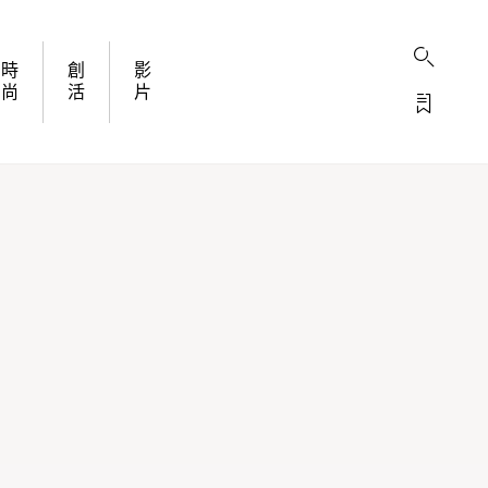
時
創
影
尚
活
片