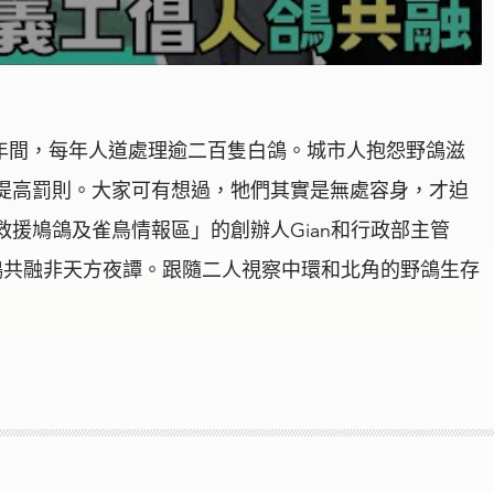
二年間，每年人道處理逾二百隻白鴿。城市人抱怨野鴿滋
提高罰則。大家可有想過，牠們其實是無處容身，才迫
援鳩鴿及雀鳥情報區」的創辦人Gian和行政部主管
人鴿共融非天方夜譚。跟隨二人視察中環和北角的野鴿生存