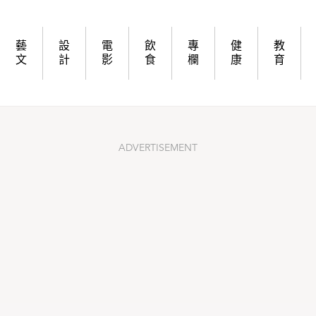
察中環、北角白鴿生存黑點 倡以人道方式達至人鴿共融
藝
設
電
飲
專
健
教
文
計
影
食
欄
康
育
ADVERTISEMENT