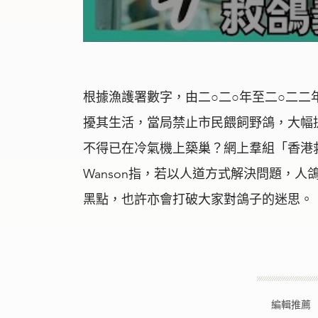
根據漁護署數字，由二○二○年至二○二
擾其生活，當局禁止市民餵飼野鴿，大幅
不得已在冷氣機上築巢？網上羣組「香港救
Wanson指，若以人道方式解決問題，
黑點，也許亦會打破大家對鴿子的迷思。
編輯推薦