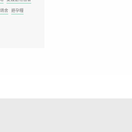
鴿舍
避孕糧