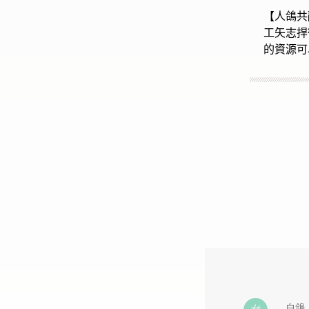
【人鴿共
工矢志捍
的資源可
白鴿