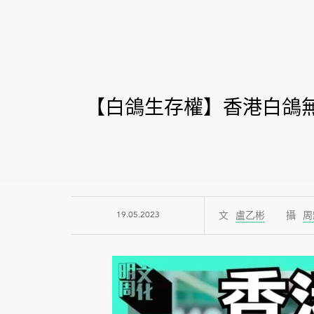
【白鴿生存權】香港白鴿
19.05.2023
盧乙彬
周