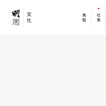
【白鴿生存權】香港白鴿無處容身？救鴿義工視
文
焦
社
化
點
會