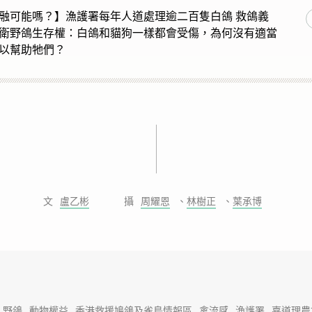
融可能嗎？】漁護署每年人道處理逾二百隻白鴿 救鴿義
衛野鴿生存權：白鴿和貓狗一樣都會受傷，為何沒有適當
以幫助牠們？
盧乙彬
周耀恩
、
林樹正
、
葉承博
野鴿
動物權益
香港救援鳩鴿及雀鳥情報區
禽流感
漁護署
嘉道理農