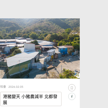
社會
2026.02.05
港豬變天 小豬農減半 北都發
展