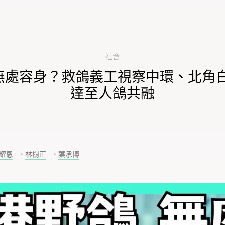
社會
無處容身？救鴿義工視察中環、北角白
達至人鴿共融
耀恩
、
林樹正
、
葉承博