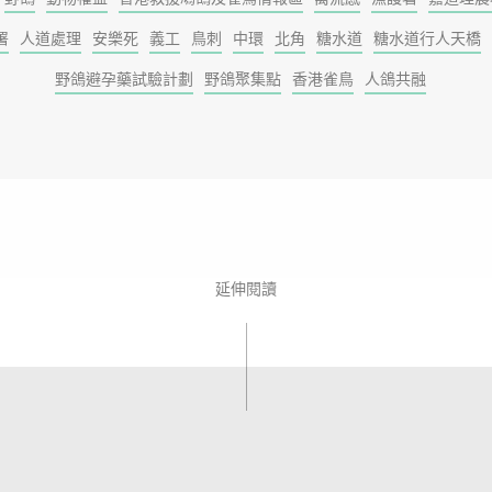
署
人道處理
安樂死
義工
鳥刺
中環
北角
糖水道
糖水道行人天橋
野鴿避孕藥試驗計劃
野鴿聚集點
香港雀鳥
人鴿共融
延伸閱讀