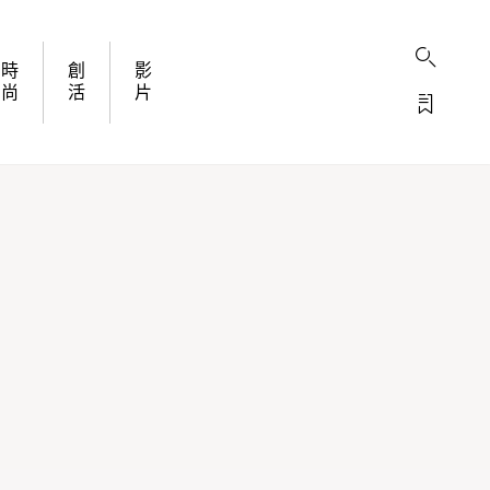
時
創
影
尚
活
片