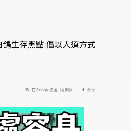
鴿生存黑點 倡以人道方式
在Google
追蹤《明周》
分享