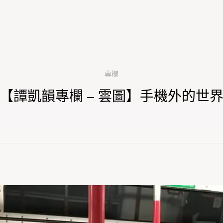
專欄
【譚凱韻專欄 – 雲圖】手機外的世