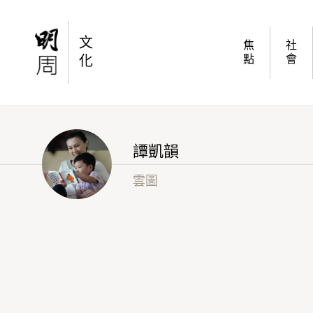
【譚凱韻專欄 – 雲圖】手機外的世界
文
焦
社
化
點
會
譚凱韻
雲圖