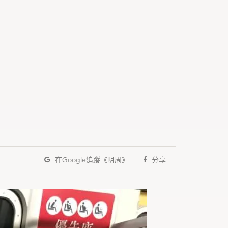
界
在Google
追蹤《明周》
分享