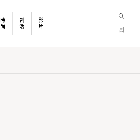
時
創
影
尚
活
片