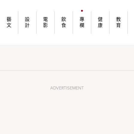
藝
設
電
飲
專
健
教
文
計
影
食
欄
康
育
ADVERTISEMENT