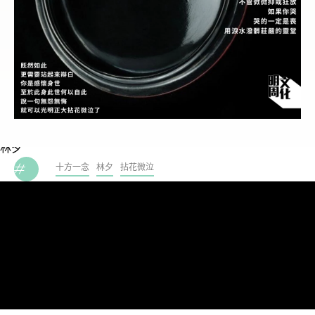
林夕
十方一念
林夕
拈花微泣