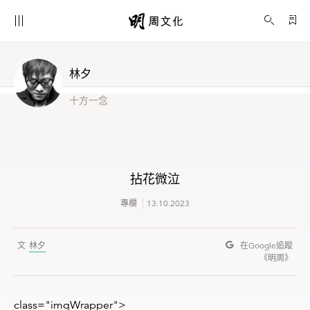
拈花微泣
林夕︱十方
一念
林夕
十方一念
拈花微泣
專欄
13.10.2023
林夕
在Google
追蹤
《明周》
class="imgWrapper">