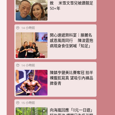
敘 米雪文雪兒被讚靚足
50+年
14 小時前
開心速遞煞科宴｜滕麗名
感恩風雨同行 陳浚霆抱
病現身食住粥喊「知足」
14 小時前
陳鎮亨健美比賽奪冠 拍半
裸腹肌寫真 望吸引內褲品
牌垂青
15 小時前
向海嵐回應「0元一日遊」