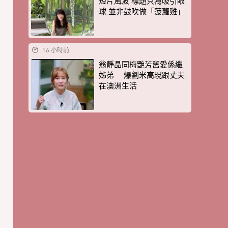
短片風波 標題只為吸引眼
球 並非鼓吹做「菠蘿雞」
16 小時前
翁靜晶同梅艷芳舊愛係繼
姊弟 爆劉米高現跟丈夫
在澳洲生活