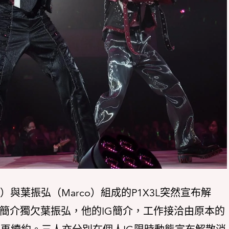
ge）與葉振弘（Marco）組成的P1X3L突然宣布解
男藝人簡介獨欠葉振弘，他的IG簡介，工作接洽由原本的