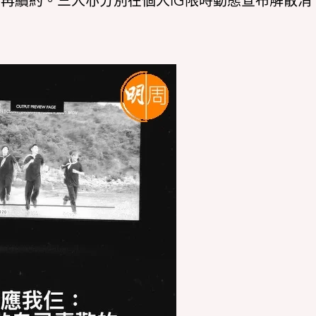
滿後不再續約。三人亦分別在個人IG限時動態宣布解散消