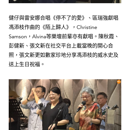
健仔與雷安娜合唱《停不了的愛》、區瑞強獻唱
馮添枝作曲的《陌上歸人》，Christine
Samson，Alvina等樂壇前輩亦有獻唱。陳秋霞、
彭健新、張文新在社交平台上載當晚的開心合
照，張文新更如數家珍地分享馮添枝的威水史及
送上生日祝福。