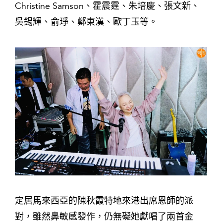
Christine Samson、霍震霆、朱培慶、張文新、
吳錫輝、俞琤、鄭東漢、歐丁玉等。
定居馬來西亞的陳秋霞特地來港出席恩師的派
對，雖然鼻敏感發作，仍無礙她獻唱了兩首金