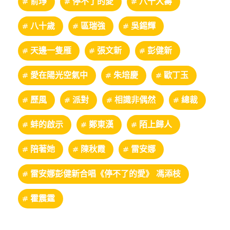
俞琤
停不了的愛
八十大壽
八十歲
區瑞強
吳錫輝
天邊一隻雁
張文新
彭健新
愛在陽光空氣中
朱培慶
歐丁玉
歷風
派對
相識非偶然
總裁
蚌的啟示
鄭東漢
陌上歸人
陪著她
陳秋霞
雷安娜
雷安娜彭健新合唱《停不了的愛》 馮添枝
霍震霆