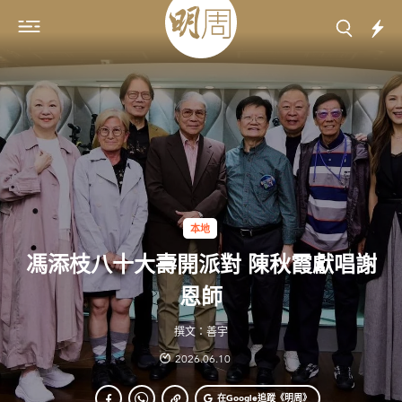
本地
馮添枝八十大壽開派對 陳秋霞獻唱謝
恩師
撰文：善宇
2026.06.10
在Google
追蹤《明周》