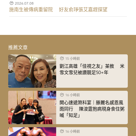
2026.07.08
施南生被傳病重留院 好友俞琤張艾嘉趕探望
推薦文章
15 小時前
劉江高雄「佳視之友」茶敘 米
雪文雪兒被讚靚足50+年
16 小時前
開心速遞煞科宴｜滕麗名感恩風
雨同行 陳浚霆抱病現身食住粥
喊「知足」
16 小時前