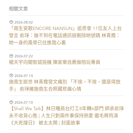
相關文章
2026.08.02
「南生安歌ENCORE NANSUN」追思會 11位友人上台
發言 俞琤：做不到在電話通訊錄刪除她號碼 林青霞：
她一身的風骨已住進我心裏
2026.07.22
楊天宇向關智斌挑機 陳家樂自薦做陪玩專員
2026.07.14
施南生逝世 林青霞發文痛別 「不捨，不捨，還是得放
手」 俞琤擁施南生合照藏悲痛心情
2026.07.10
【Shall We Talk】林日曦商台打工8年轉6部門 師承俞琤
永不收貨心態 | 人生只對兩件事保持熱愛 邀毛舜筠演
《大死撐日》 被太太鬧 | 封面故事