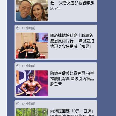
敘 米雪文雪兒被讚靚足
50+年
11 小時前
開心速遞煞科宴｜滕麗名
感恩風雨同行 陳浚霆抱
病現身食住粥喊「知足」
11 小時前
陳鎮亨健美比賽奪冠 拍半
裸腹肌寫真 望吸引內褲品
牌垂青
12 小時前
向海嵐回應「0元一日遊」