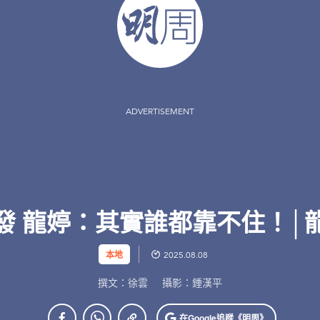
ADVERTISEMENT
發 龍婷：其實誰都靠不住！│
本地
2025.08.08
撰文：徐雲
攝影：鍾漢平
在Google
追蹤《明周》