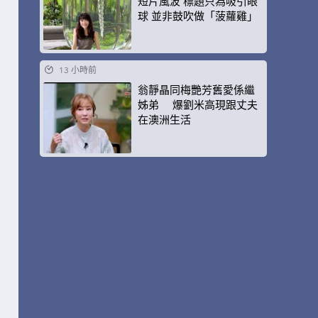
短片風波 標題只為吸引眼
球 並非鼓吹做「菠蘿雞」
13 小時前
翁靜晶同梅艷芳舊愛係繼
姊弟 爆劉米高現跟丈夫
在澳洲生活