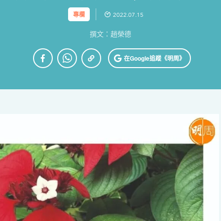
專欄
2022.07.15
撰文：趙榮德
在Google
追蹤《明周》