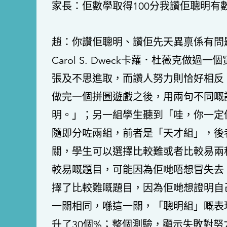
家長：佢數學取得100分我讚佢聰明有
趙：你讚佢聰明、讚佢先天異禀係有問
Carol S. Dweck卡蘿．杜薇克
張及不思進取，而讚人努力則恰好相反
做完一個拼圖遊戲之後，用兩句不同嘅
明。」；另一組學生聽到「哇，你一定
隨即分咗兩組，前者是「天才組」，後
關，學生可以選擇比較難或者比較易兩
較易嘅題目，可能因為佢哋唔想冒失去
擇了比較難嘅題目，因為佢哋想證明自
一關相同，喺這一關，「聰明組」嘅表
升了30個%；整個測驗，顯示失敗對