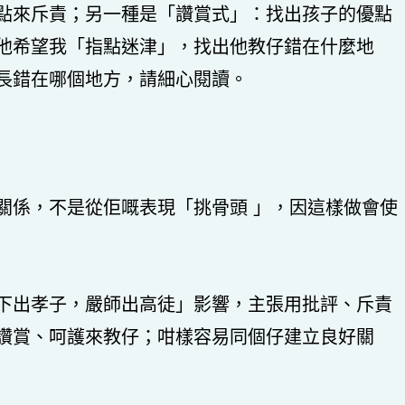
點來斥責；另一種是「讚賞式」：找出孩子的優點
他希望我「指點迷津」，找出他教仔錯在什麼地
長錯在哪個地方，請細心閱讀。
關係，不是從佢嘅表現「挑骨頭 」，因這樣做會使
下出孝子，嚴師出高徒」影響，主張用批評、斥責
讚賞、呵護來教仔；咁樣容易同個仔建立良好關