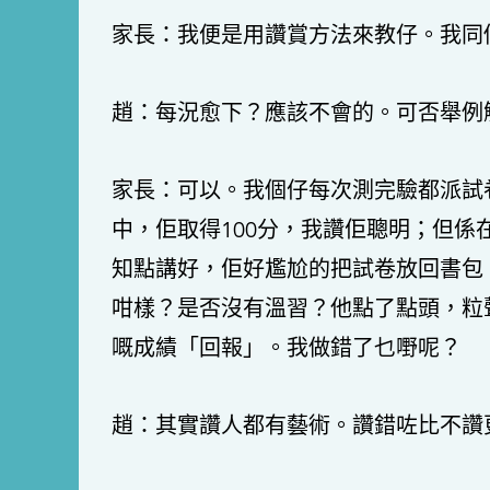
家長：我便是用讚賞方法來教仔。我同
趙：每況愈下？應該不會的。可否舉例
家長：可以。我個仔每次測完驗都派試
中，佢取得100分，我讚佢聰明；但係
知點講好，佢好尷尬的把試卷放回書包
咁樣？是否沒有溫習？他點了點頭，粒
嘅成績「回報」。我做錯了乜嘢呢？
趙：其實讚人都有藝術。讚錯咗比不讚