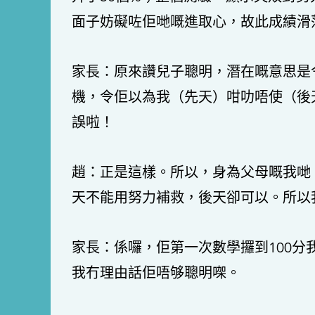
面子妨礙咗佢哋嘅進取心，故此成績滑
家長：原來讚兒子聰明，潛在嘅意思是
機，令佢以為我（先天）咁叻唔使（後
誤啦！
趙：正是這樣。所以，身為父母嘅我哋
天不能用努力補救，後天卻可以。所以
家長：係囉，佢第一次數學攞到100分
我冇理由話佢唔够聰明㗎。