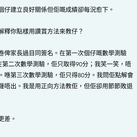
個仔建立良好關係但佢嘅成績卻每況愈下。
解釋你點樣用讚賞方法來教仔？
卷俾家長過目同簽名。在第一次個仔嘅數學測驗
在第二次數學測驗，佢只取得90分；我笑一笑，唔
。喺第三次數學測驗，佢只得80分。我問佢點解會
聲唔出。我是用正向方法教佢，但佢卻用節節敗退
更差。