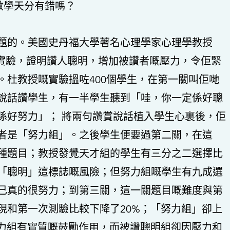
數學天分有錯嗎？
題的。美國史丹福大學著名心理學家心理學教授
做過一個實驗，證明讚人聰明，增加被讚者嘅壓力，令佢緊
。杜教授嘅實驗搵咗400個學生，在第一關叫佢哋
說話讚學生，有一半學生聽到「哇，你一定係好聰
係好努力」； 將兩句讚賞說話植入學生心裏後，佢
者是「努力組」。之後學生便要過第二關，在這
種題目；教授發覺天才組的學生有三分之二選擇比
「聰明」這標誌嘅風險；但努力組嘅學生有九成選
己真的很努力；到第三關，這一關題目嘅難度與第
現和第一次測驗比較下降了20%；「努力組」卻上
努力組有實質嘅鼓勵作用，而被讚聰明組卻因壓力和