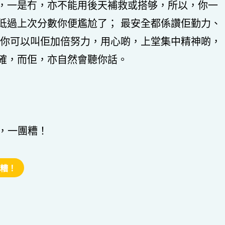
，一是冇，亦不能用後天補救或搭够，所以，你一
低過上次分數你便尷尬了； 最安全都係讚佢勤力、
，你可以叫佢加倍努力，用心啲，上堂集中精神啲，
確，而佢，亦自然會聽你話。
好，一團糟！
糟！