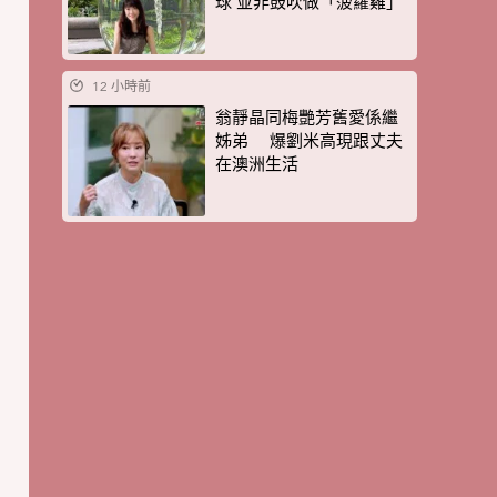
球 並非鼓吹做「菠蘿雞」
12 小時前
翁靜晶同梅艷芳舊愛係繼
姊弟 爆劉米高現跟丈夫
在澳洲生活