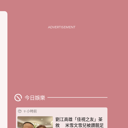
ADVERTISEMENT
今日娛樂
9 小時前
劉江高雄「佳視之友」茶
敘 米雪文雪兒被讚靚足