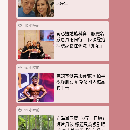
50+年
10 小時前
開心速遞煞科宴｜滕麗名
感恩風雨同行 陳浚霆抱
病現身食住粥喊「知足」
10 小時前
陳鎮亨健美比賽奪冠 拍半
裸腹肌寫真 望吸引內褲品
牌垂青
11 小時前
向海嵐回應「0元一日遊」
短片風波 標題只為吸引眼