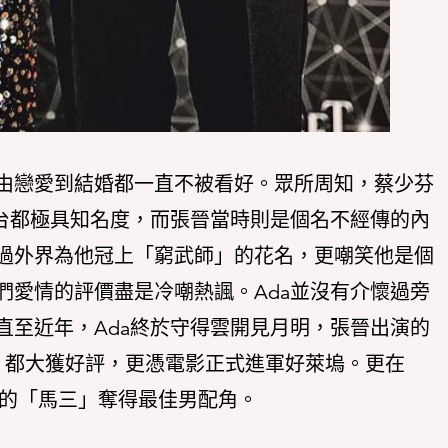
由戀愛到結婚都一直不被看好。眾所周知，蔡少芬
、台都極具知名度，而張晉當時則是個名不經傳的內
過外界為他冠上「窮武師」的花名，更嘲笑他是個
們愛情的評價盡是冷嘲熱諷。Ada並沒有介懷過旁
直至近年，Ada終於守得雲開見月明，張晉出演的
》都大獲好評，更憑電影正式進軍好萊塢。更在
》的「馬三」奪得最佳男配角。